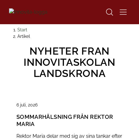
H
H
Start
o
o
Artikel
p
p
NYHETER FRÅN
p
p
a
a
INNOVITASKOLAN
t
t
LANDSKRONA
i
i
l
l
l
l
i
s
n
i
6 juli, 2026
n
d
SOMMARHÄLSNING FRÅN REKTOR
e
f
MARIA
h
o
å
t
Rektor Maria delar med sig av sina tankar efter