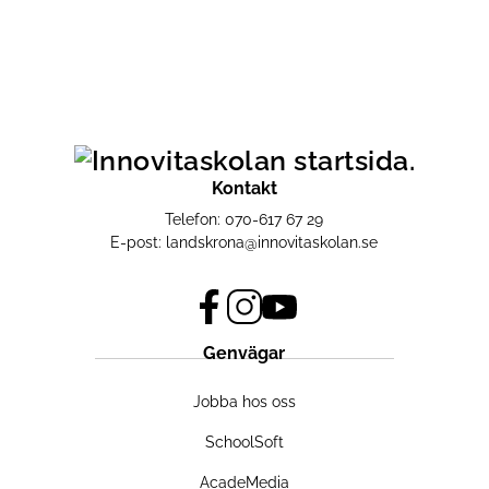
Kontakt
Telefon:
070-617 67 29
E-post:
landskrona@innovitaskolan.se
f
i
y
Genvägar
a
n
o
c
s
u
Jobba hos oss
e
t
t
b
a
u
SchoolSoft
o
g
b
o
r
e
AcadeMedia