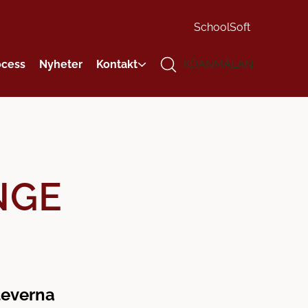
SchoolSoft
ocess
Nyheter
Kontakt
KÖANMÄLAN
NGE
leverna