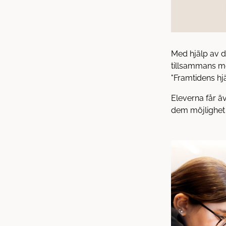
Med hjälp av 
tillsammans me
"Framtidens hj
Eleverna får ä
dem möjlighet a