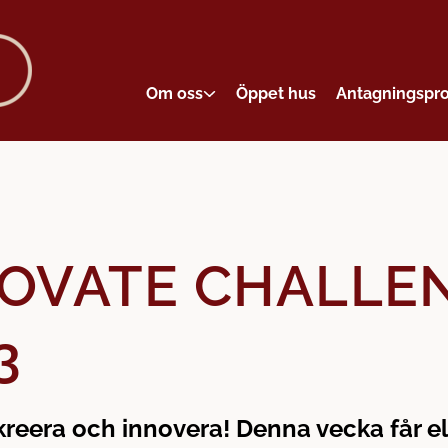
Om oss
Öppet hus
Antagningspr
OVATE CHALLE
3
kreera och innovera! Denna vecka får e