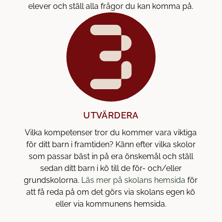
elever och ställ alla frågor du kan komma på.
ö
n
s
t
e
r
)
UTVÄRDERA
Vilka kompetenser tror du kommer vara viktiga
för ditt barn i framtiden? Känn efter vilka skolor
som passar bäst in på era önskemål och ställ
sedan ditt barn i kö till de för- och/eller
(
grundskolorna.
Läs mer på skolans hemsida
för
ö
att få reda på om det görs via skolans egen kö
p
eller via kommunens hemsida.
p