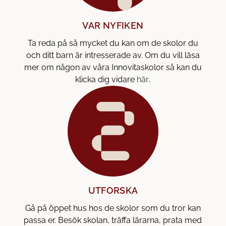
VAR NYFIKEN
Ta reda på så mycket du kan om de skolor du
och ditt barn är intresserade av. Om du vill läsa
mer om någon av våra Innovitaskolor så kan du
(
klicka dig vidare
här
.
ö
p
p
n
a
s
i
n
y
UTFORSKA
t
Gå på öppet hus hos de skolor som du tror kan
t
passa er. Besök skolan, träffa lärarna, prata med
f