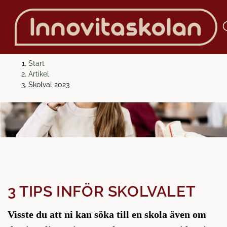
H
H
Start
o
o
Artikel
p
p
Skolval 2023
p
p
a
a
t
t
i
i
l
l
l
l
i
s
n
i
3 TIPS INFÖR SKOLVALET
n
d
e
f
Visste du att ni kan söka till en skola även om
h
o