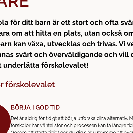
ARE
ola för ditt barn är ett stort och ofta svå
ara om att hitta en plats, utan också om
barn kan växa, utvecklas och trivas. Vi v
nas svårt och överväldigande och vill 
tt underlätta förskolevalet!
r förskolevalet
BÖRJA I GOD TID
Det är aldrig för tidigt att börja utforska dina alternativ.
förskolor har väntelistor och processen kan ta längre tid 
Genom att starta tidigt ger du dig själv utrymme att öve