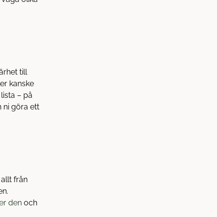
rhet till
ler kanske
lista – på
 ni göra ett
llt från
en.
er den
och