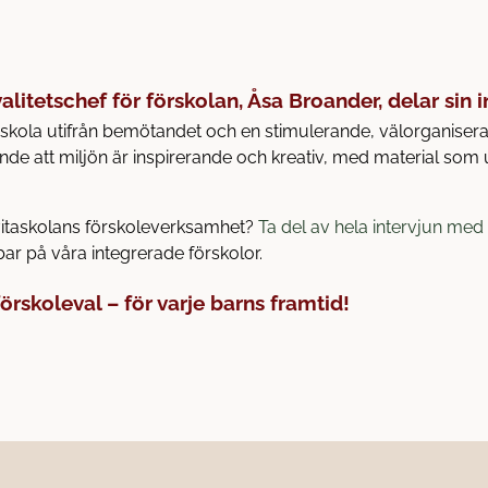
litetschef för förskolan, Åsa Broander, delar sin in
örskola utifrån bemötandet och en stimulerande, välorganisera
ande att miljön är inspirerande och kreativ, med material som u
vitaskolans förskoleverksamhet?
Ta del av hela intervjun me
ar på våra integrerade förskolor.
förskoleval – för varje barns framtid!