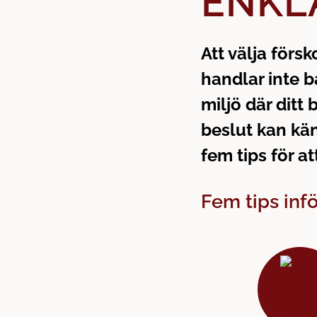
ENKL
h
o
å
t
l
Att välja försk
l
handlar inte b
miljö där ditt 
beslut kan kän
fem tips för a
Fem tips infö