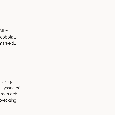
ättre
webbplats.
rke till
viktiga
. Lyssna på
ommen och
tveckling.