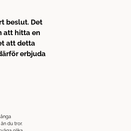
rt beslut. Det
 att hitta en
et att detta
därför erbjuda
 Många
än du tror.
rväga olika