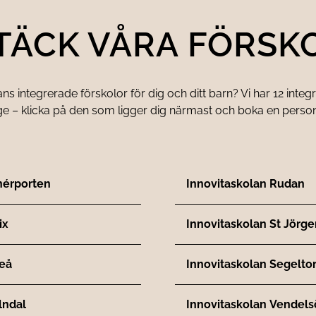
TÄCK VÅRA FÖRSK
ns integrerade förskolor för dig och ditt barn? Vi har 12 integ
ge – klicka på den som ligger dig närmast och boka en personl
nérporten
Innovitaskolan Rudan
ix
Innovitaskolan St Jörge
leå
Innovitaskolan Segelto
lndal
Innovitaskolan Vendels