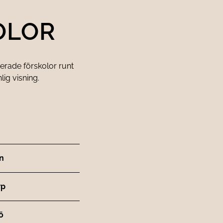
OLOR
rerade förskolor runt
ig visning.
n
rp
ö