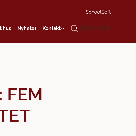
SchoolSoft
t hus
Nyheter
Kontakt
KÖANMÄLAN
: FEM
TET