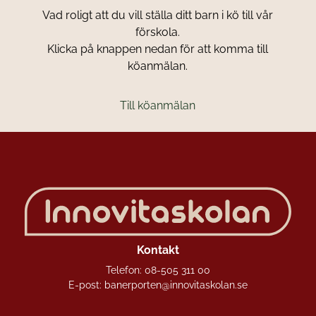
Vad roligt att du vill ställa ditt barn i kö till vår
t
förskola.
t
Klicka på knappen nedan för att komma till
f
köanmälan.
ö
n
s
Till köanmälan
t
e
r
)
Kontakt
Telefon:
08-505 311 00
E-post:
banerporten@innovitaskolan.se