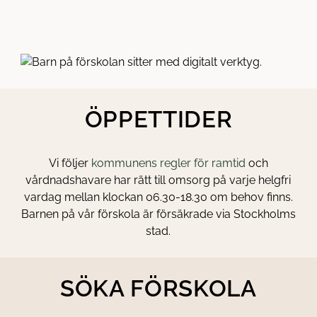
ÖPPETTIDER
(
Vi följer
kommunens regler för ramtid
och
ö
vårdnadshavare har rätt till omsorg på varje helgfri
p
vardag mellan klockan 06.30-18.30 om behov finns.
p
Barnen på vår förskola är försäkrade via Stockholms
n
stad.
a
s
SÖKA FÖRSKOLA
i
n
y