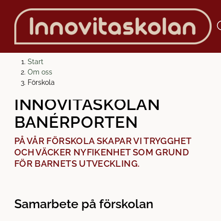
H
H
Start
o
o
Om oss
FÖRSKOLA PÅ
p
p
Förskola
p
p
INNOVITA­SKOLAN
a
a
BANÉRPORTEN
t
t
i
i
PÅ VÅR FÖRSKOLA SKAPAR VI TRYGGHET
l
l
OCH VÄCKER NYFIKENHET SOM GRUND
l
l
FÖR BARNETS UTVECKLING.
i
s
n
i
n
d
e
f
Samarbete på förskolan
h
o