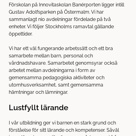
å
t
Förskolan på Innovitaskolan Banérporten ligger intill
l
Gustav Adolfsparken på Östermalm. Vi har
l
sammanlagt nio avdelningar fördelade på två
enheter. Vi följer Stockholms ramavtal gällande
öppettider.
Vi har ett väl fungerande arbetssätt och ett bra
samarbete mellan barn, personal och
vårdnadshavare. Samarbetet genomsyrar också
arbetet mellan avdelningarna i form av
gemensamma pedagogiska aktiviteter och
utomhusverksamhet, samt gemensamma
hämtningar och lämningar.
Lustfyllt lärande
I vår utbildning ger vi barnen en stark grund och
förståelse för sitt lärande och kompetenser. Såväl