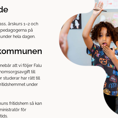
de
lass, årskurs 1–2 och
är pedagogerna på
g under hela dagen.
a kommunen
ebär att vi följer Falu
omsorgsavgift till
tuderar har rätt till
fritidshemmet under
uns fritidshem så kan
nistratör för
tids.