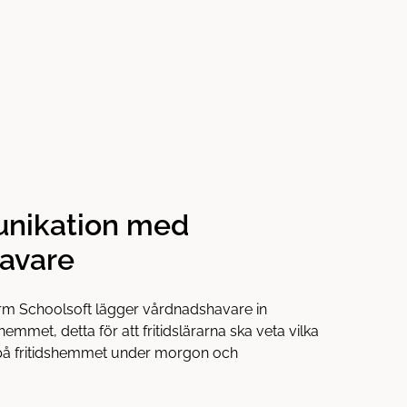
nikation med
avare
form Schoolsoft lägger vårdnadshavare in
dshemmet, detta för att fritidslärarna ska veta vilka
på fritidshemmet under morgon och