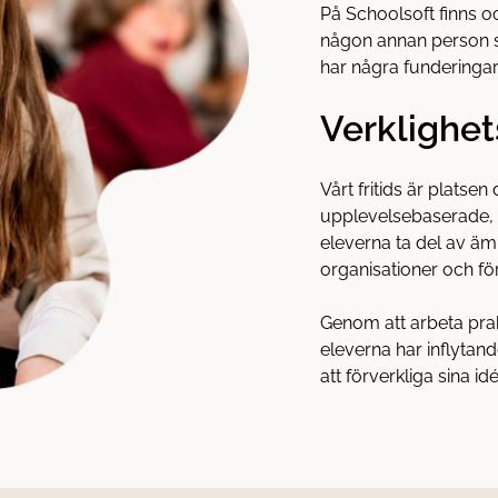
På Schoolsoft finns o
någon annan person ska
har några funderingar
Verklighet
Vårt fritids är platse
upplevelsebaserade, l
eleverna ta del av 
organisationer och fö
Genom att arbeta pra
eleverna har inflytand
att förverkliga sina idé