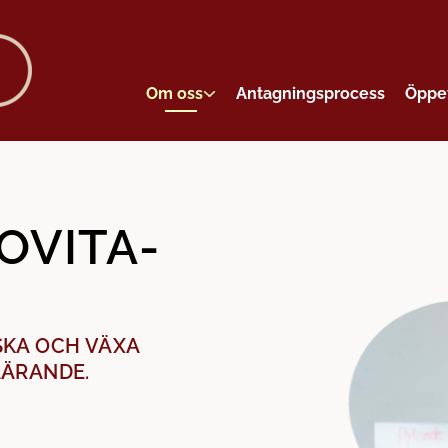
Om oss
Antagningsprocess
Öppe
NOVITA­
N
SKA OCH VÄXA
LÄRANDE.