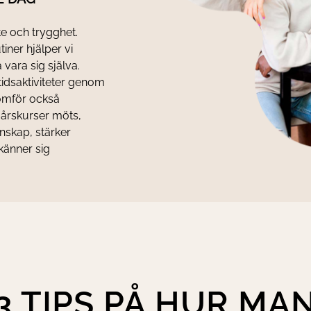
te och trygghet.
ner hjälper vi
vara sig själva.
tidsaktiviteter genom
nomför också
a årskurser möts,
nskap, stärker
 känner sig
3 TIPS PÅ HUR MA