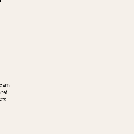
 barn
nhet
ets