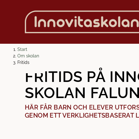
H
H
Start
o
o
Om skolan
p
p
Fritids
p
p
FRITIDS PÅ IN
a
a
t
t
SKOLAN FALU
i
i
l
l
l
l
HÄR FÅR BARN OCH ELEVER UTFOR
i
s
GENOM ETT VERKLIGHETSBASERAT 
n
i
n
d
e
f