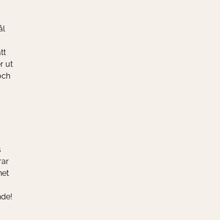
ål
tt
r ut
och
s
rar
net
nde!