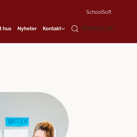
SchoolSoft
t hus
Nyheter
Kontakt
KÖANMÄLAN