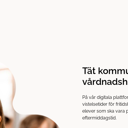
Tät kommu
vårdnadsh
På vår digitala platt
vistelsetider för friti
elever som ska vara 
eftermiddagstid.