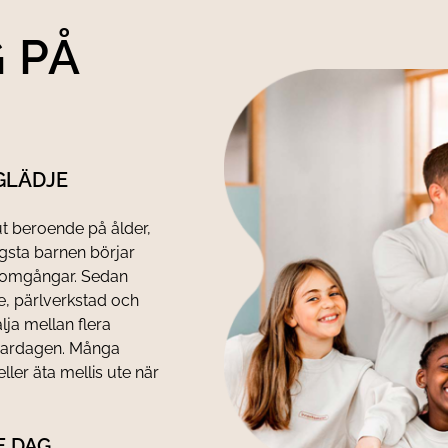
 PÅ
GLÄDJE
 ut beroende på ålder,
yngsta barnen börjar
 i omgångar. Sedan
lse, pärlverkstad och
lja mellan flera
i vardagen. Många
eller äta mellis ute när
E DAG