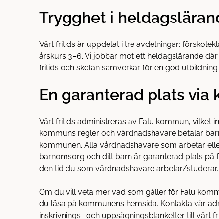
h
o
Trygghet i heldagsläran
å
t
l
l
Vårt fritids är uppdelat i tre avdelningar; förskolek
årskurs 3–6. Vi jobbar mot ett heldagslärande d
fritids och skolan samverkar för en god utbildnin
En garanterad plats vi
Vårt fritids administreras av Falu kommun, vilket inn
kommuns regler och vårdnadshavare betalar barn
kommunen. Alla vårdnadshavare som arbetar eller s
barnomsorg och ditt barn är garanterad plats på 
den tid du som vårdnadshavare arbetar/studerar.
Om du vill veta mer vad som gäller för Falu komm
du läsa på kommunens hemsida. Kontakta vår admi
inskrivnings- och uppsägningsblanketter till vårt fri