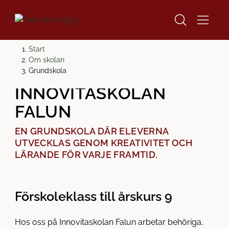
H
H
Start
o
o
Om skolan
GRUNDSKOLA PÅ
p
p
Grundskola
p
p
INNOVITASKOLAN
a
a
FALUN
t
t
i
i
EN GRUNDSKOLA DÄR ELEVERNA
l
l
UTVECKLAS GENOM KREATIVITET OCH
l
l
LÄRANDE FÖR VARJE FRAMTID.
i
s
n
i
n
d
e
f
Förskoleklass till årskurs 9
h
o
å
t
Hos oss på Innovitaskolan Falun arbetar behöriga,