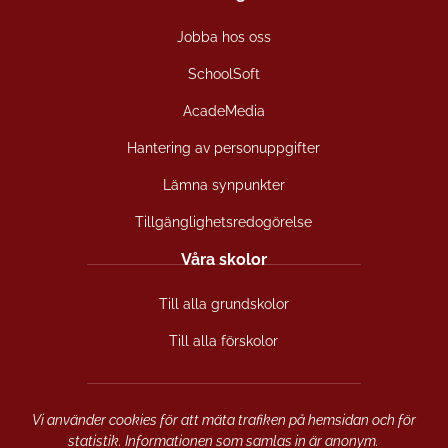
c
s
u
Jobba hos oss
e
t
t
b
a
u
SchoolSoft
o
g
b
o
r
e
AcadeMedia
k
a
(
(
m
ö
Hantering av personuppgifter
ö
(
p
Lämna synpunkter
p
ö
p
p
p
n
Tillgänglighetsredogörelse
n
p
a
a
n
s
Våra skolor
s
a
i
i
s
n
Till alla grundskolor
n
i
y
y
n
t
Till alla förskolor
t
y
t
t
t
f
f
t
ö
ö
f
n
Vi använder cookies för att mäta trafiken på hemsidan och för
n
ö
s
statistik. Informationen som samlas in är anonym.