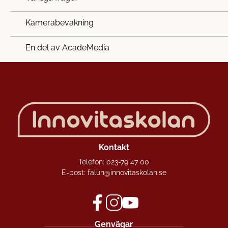
Kamerabevakning
En del av AcadeMedia
Kontakt
Telefon:
023-79 47 00
E-post:
falun@innovitaskolan.se
f
i
y
Genvägar
a
n
o