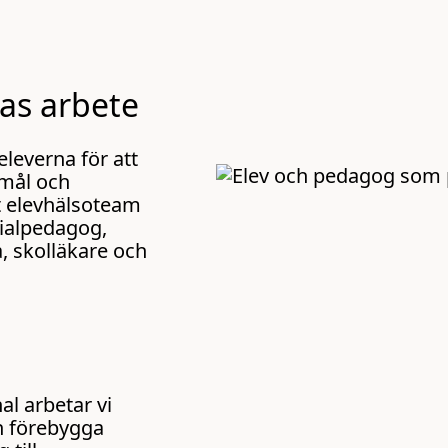
as arbete
leverna för att
 mål och
rt elevhälsoteam
cialpedagog,
a, skolläkare och
l arbetar vi
h förebygga