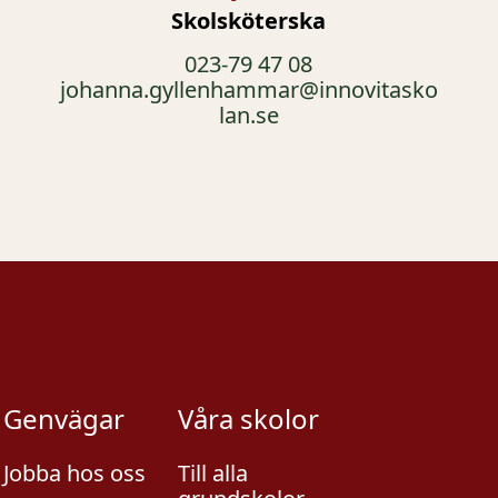
Skolsköterska
023-79 47 08
johanna.gyllenhammar@innovitasko
lan.se
Genvägar
Våra skolor
Jobba hos oss
Till alla