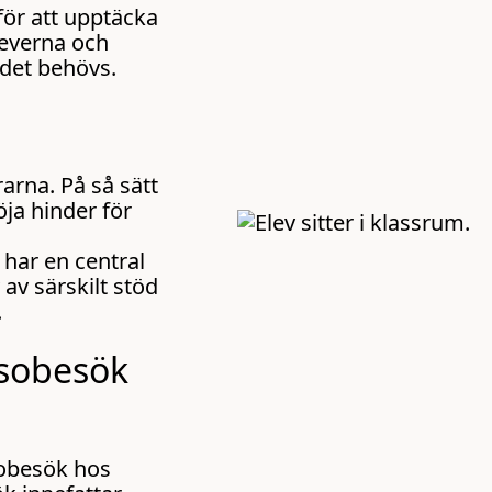
ör att upptäcka
leverna och
det behövs.
rna. På så sätt
ja hinder för
har en central
 av särskilt stöd
.
lsobesök
sobesök hos