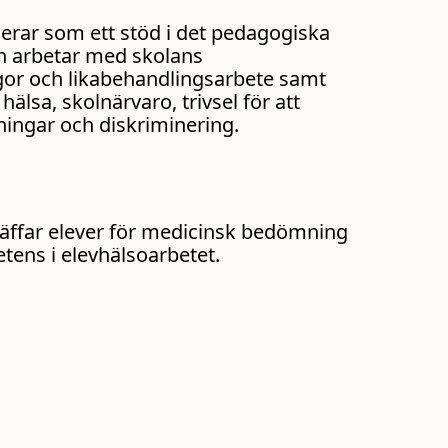
erar som ett stöd i det pedagogiska
rn arbetar med skolans
or och likabehandlingsarbete samt
hälsa, skolnärvaro, trivsel för att
ingar och diskriminering.
e
räffar elever för medicinsk bedömning
etens i elevhälsoarbetet.