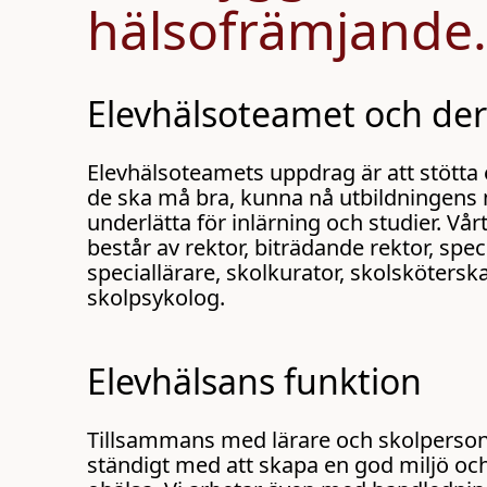
h
o
hälsofrämjande.
å
t
l
l
Elevhälsoteamet och der
Elevhälsoteamets uppdrag är att stötta e
de ska må bra, kunna nå utbildningens
underlätta för inlärning och studier. Vå
består av rektor, biträdande rektor, spe
speciallärare, skolkurator, skolskötersk
skolpsykolog.
Elevhälsans funktion
Tillsammans med lärare och skolpersona
ständigt med att skapa en god miljö oc