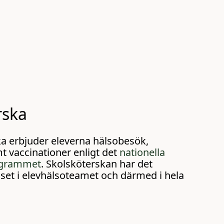
rska
ka erbjuder eleverna hälsobesök,
t vaccinationer enligt det
nationella
ogrammet
. Skolsköterskan har det
set i elevhälsoteamet och därmed i hela