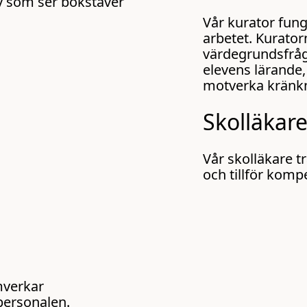
Vår kurator fung
arbetet. Kurato
värdegrundsfråg
elevens lärande, 
motverka kränkn
Skolläkar
Vår skolläkare t
och tillför komp
mverkar
ersonalen.