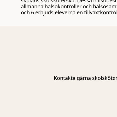
skolans skolsköterska. Dessa hälsobesö
allmänna hälsokontroller och hälsosamta
och 6 erbjuds eleverna en tillväxtkontrol
Kontakta gärna skolsköter