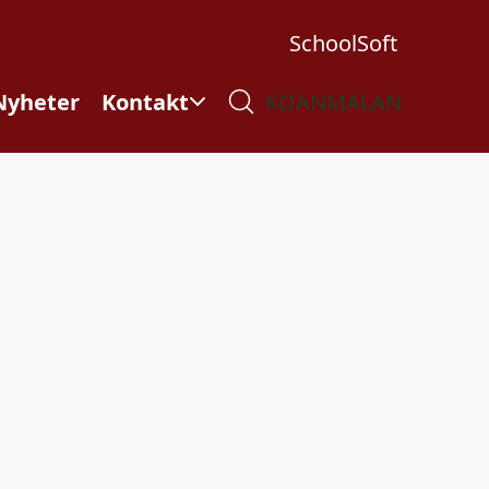
SchoolSoft
Nyheter
Kontakt
KÖANMÄLAN