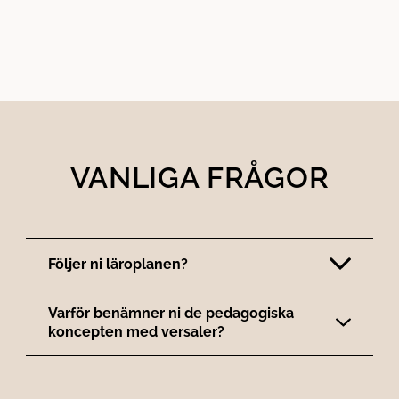
l
l
VANLIGA FRÅGOR
Följer ni läroplanen?
Varför benämner ni de pedagogiska
koncepten med versaler?