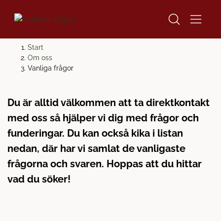
H
H
Start
o
o
Om oss
p
p
Vanliga frågor
VANLIGA FRÅGOR
p
p
a
a
Du är alltid välkommen att ta direktkontakt
t
t
i
i
med oss så hjälper vi dig med frågor och
l
l
funderingar. Du kan också kika i listan
l
l
nedan, där har vi samlat de vanligaste
i
s
n
i
frågorna och svaren. Hoppas att du hittar
n
d
vad du söker!
e
f
h
o
å
t