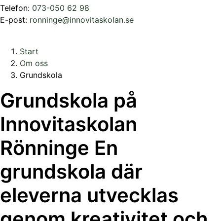
Telefon:
073-050 62 98
E-post:
ronninge@innovitaskolan.se
Start
Om oss
Grundskola
Grundskola på
Innovitaskolan
Rönninge
En
grundskola där
eleverna utvecklas
genom kreativitet och