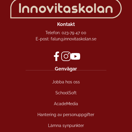
Kontakt
Telefon:
023-79 47 00
E-post:
falun@innovitaskolan.se
f
i
y
Genvägar
a
n
o
c
s
u
Jobba hos oss
e
t
t
b
a
u
SchoolSoft
o
g
b
o
r
e
AcadeMedia
k
a
(
(
m
ö
Hantering av personuppgifter
ö
(
p
Lämna synpunkter
p
ö
p
p
p
n