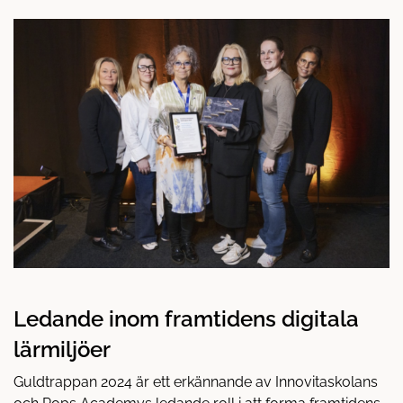
å
t
l
l
Ledande inom framtidens digitala
lärmiljöer
Guldtrappan 2024 är ett erkännande av Innovitaskolans