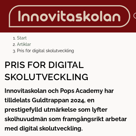
H
H
Start
o
o
Artiklar
p
p
Pris för digital skolutveckling
p
p
PRIS FÖR DIGITAL
a
a
t
t
SKOLUTVECKLING
i
i
l
l
Innovitaskolan och Pops Academy har
l
l
tilldelats Guldtrappan 2024, en
i
s
n
i
prestigefylld utmärkelse som lyfter
n
d
skolhuvudmän som framgångsrikt arbetar
e
f
med digital skolutveckling.
h
o