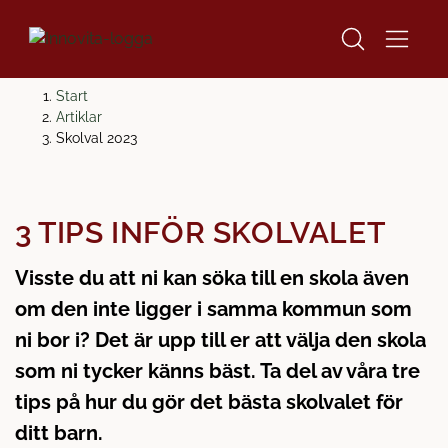
H
H
Start
o
o
Artiklar
p
p
Skolval 2023
p
p
a
a
t
t
3 TIPS INFÖR SKOLVALET
i
i
l
l
Visste du att ni kan söka till en skola även
l
l
i
s
om den inte ligger i samma kommun som
n
i
ni bor i? Det är upp till er att välja den skola
n
d
som ni tycker känns bäst. Ta del av våra tre
e
f
tips på hur du gör det bästa skolvalet för
h
o
å
t
ditt barn.