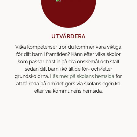
e
r
)
UTVÄRDERA
Vilka kompetenser tror du kommer vara viktiga
för ditt barn i framtiden? Känn efter vilka skolor
som passar bäst in på era önskemål och ställ
sedan ditt barn i kö till de för- och/eller
(
grundskolorna.
Läs mer på skolans hemsida
för
ö
att få reda på om det görs via skolans egen kö
p
eller via kommunens hemsida.
p
n
a
s
i
n