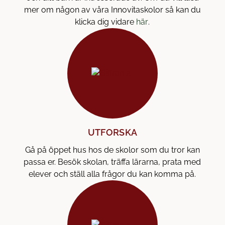
mer om någon av våra Innovitaskolor så kan du
(
klicka dig vidare
här
.
ö
p
p
n
a
s
i
n
y
UTFORSKA
t
Gå på öppet hus hos de skolor som du tror kan
t
passa er. Besök skolan, träffa lärarna, prata med
f
elever och ställ alla frågor du kan komma på.
ö
n
s
t