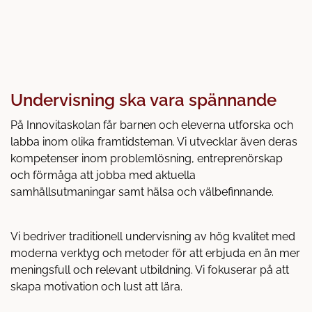
y
t
t
f
ö
n
Undervisning ska vara spännande
s
På Innovitaskolan får barnen och eleverna utforska och
t
labba inom olika framtidsteman. Vi utvecklar även deras
e
kompetenser inom problemlösning, entreprenörskap
r
och förmåga att jobba med aktuella
)
samhällsutmaningar samt hälsa och välbefinnande.
Vi bedriver traditionell undervisning av hög kvalitet med
moderna verktyg och metoder för att erbjuda en än mer
meningsfull och relevant utbildning. Vi fokuserar på att
skapa motivation och lust att lära.