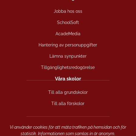
c
s
u
Jobba hos oss
e
t
t
b
a
u
SchoolSoft
o
g
b
o
r
e
AcadeMedia
k
a
(
(
m
ö
Hantering av personuppgifter
ö
(
p
Lämna synpunkter
p
ö
p
p
p
n
Tillgänglighetsredogörelse
n
p
a
a
n
s
Våra skolor
s
a
i
i
s
n
Till alla grundskolor
n
i
y
y
n
t
Till alla förskolor
t
y
t
t
t
f
f
t
ö
ö
f
n
Vi använder cookies för att mäta trafiken på hemsidan och för
n
ö
s
statistik. Informationen som samlas in är anonym.