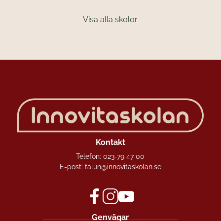
Visa alla skolor
Kontakt
Telefon:
023-79 47 00
E-post:
falun@innovitaskolan.se
f
i
y
Genvägar
a
n
o