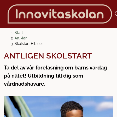
H
H
Start
o
o
Artiklar
p
p
Skolstart HT2022
p
p
ÄNTLIGEN SKOLSTART
a
a
t
t
Ta del av vår föreläsning om barns vardag
i
i
l
l
på nätet! Utbildning till dig som
l
l
vårdnadshavare.
i
s
n
i
n
d
e
f
h
o