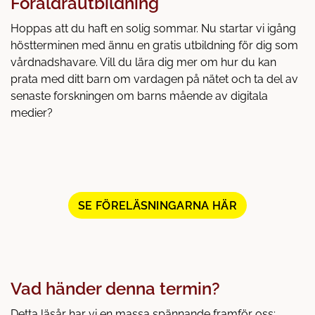
Föräldrautbildning
Hoppas att du haft en solig sommar. Nu startar vi igång
höstterminen med ännu en gratis utbildning för dig som
vårdnadshavare. Vill du lära dig mer om hur du kan
prata med ditt barn om vardagen på nätet och ta del av
senaste forskningen om barns mående av digitala
medier?
(
SE FÖRELÄSNINGARNA HÄR
Ö
P
P
N
A
Vad händer denna termin?
S
I
Detta läsår har vi en massa spännande framför oss;