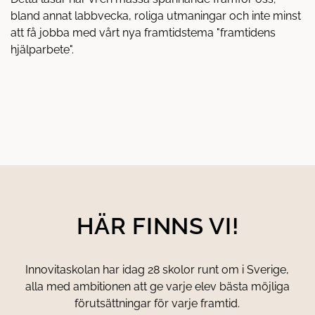
N
bland annat labbvecka, roliga utmaningar och inte minst
Y
T
att få jobba med vårt nya framtidstema "framtidens
T
hjälparbete".
F
Ö
N
S
T
E
R
)
HÄR FINNS VI!
Innovitaskolan har idag 28 skolor runt om i Sverige,
alla med ambitionen att ge varje elev bästa möjliga
förutsättningar för varje framtid.