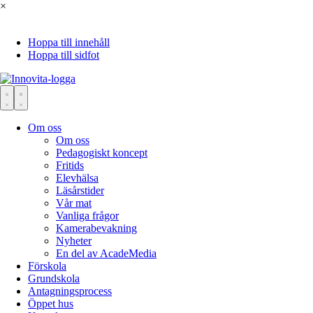
×
Hoppa till innehåll
Hoppa till sidfot
Om oss
Om oss
Pedagogiskt koncept
Fritids
Elevhälsa
Läsårstider
Vår mat
Vanliga frågor
Kamerabevakning
Nyheter
En del av AcadeMedia
Förskola
Grundskola
Antagningsprocess
Öppet hus