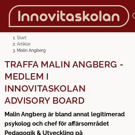
H
H
Start
o
o
Artiklar
p
p
Malin Angberg
p
p
TRÄFFA MALIN ANGBERG -
a
a
t
t
MEDLEM I
i
i
l
l
INNOVITASKOLAN
l
l
ADVISORY BOARD
i
s
n
i
Malin Angberg är bland annat legitimerad
n
d
e
f
psykolog och chef för affärsområdet
h
o
Pedagogik & Utveckling på