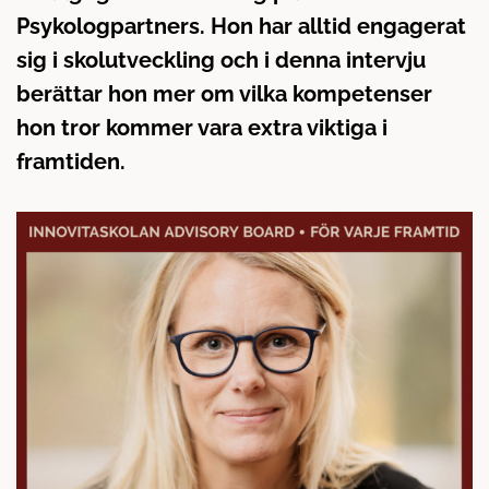
å
t
Psykologpartners. Hon har alltid engagerat
l
sig i skolutveckling och i denna intervju
l
berättar hon mer om vilka kompetenser
hon tror kommer vara extra viktiga i
framtiden.