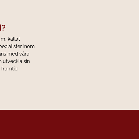
d?
am, kallat
pecialister inom
mans med våra
h utveckla sin
 framtid.