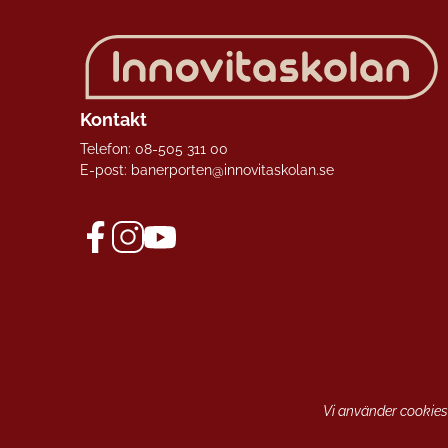
Kontakt
Telefon:
08-505 311 00
E-post:
banerporten@innovitaskolan.se
f
i
y
a
n
o
c
s
u
e
t
t
b
a
u
o
g
b
o
r
e
k
a
(
Vi använder cookies
(
m
ö