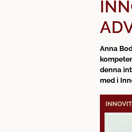
INN
n
d
e
f
h
o
ADV
å
t
l
l
Anna Bodi
kompeten
denna int
med i Inn