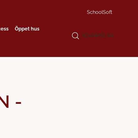
SchoolSoft
cess
Öppet hus
KÖANMÄLAN
N -