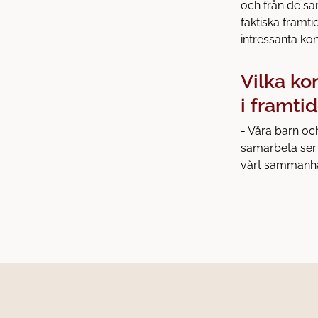
och från de sa
faktiska fram
intressanta ko
Vilka ko
i framti
- Våra barn och
samarbeta ser 
vårt sammanh