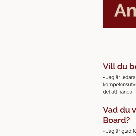
Vill du b
- Jag är ledar
kompetensutve
det att hända!
Vad du v
Board?
- Jag är glad f