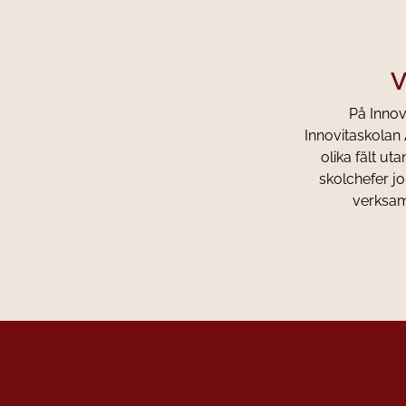
V
På Innovi
Innovitaskolan 
olika fält u
skolchefer jo
verksamh