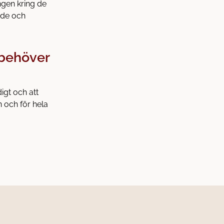
ngen kring de
nde och
 behöver
igt och att
 och för hela