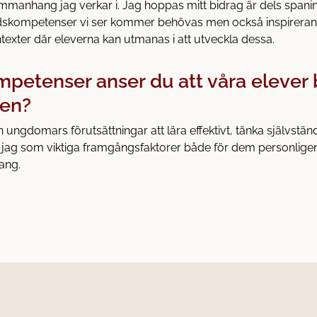
mmanhang jag verkar i. Jag hoppas mitt bidrag är dels spani
tidskompetenser vi ser kommer behövas men också inspirera
ntexter där eleverna kan utmanas i att utveckla dessa.
mpetenser anser du att våra elever
den?
 ungdomars förutsättningar att lära effektivt, tänka självständ
jag som viktiga framgångsfaktorer både för dem personligen
ang.