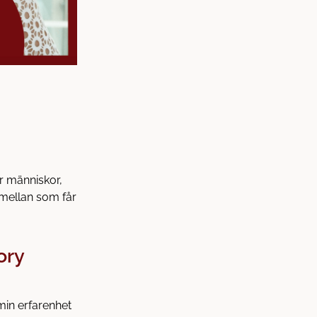
r människor,
mellan som får
ory
min erfarenhet