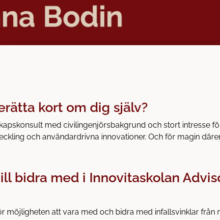
erätta kort om dig själv?
skapskonsult med civilingenjörsbakgrund och stort intresse fö
ckling och användardrivna innovationer. Och för magin däre
ill bidra med i Innovitaskolan Advis
ör möjligheten att vara med och bidra med infallsvinklar från 