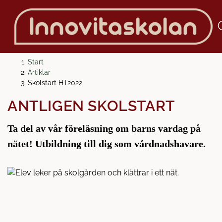
H
H
Start
o
o
Artiklar
p
p
Skolstart HT2022
p
p
ÄNTLIGEN SKOLSTART
a
a
t
t
Ta del av vår föreläsning om barns vardag på
i
i
l
l
nätet! Utbildning till dig som vårdnadshavare.
l
l
i
s
n
i
n
d
e
f
h
o