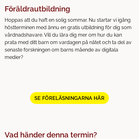
å
t
Föräldrautbildning
l
l
Hoppas att du haft en solig sommar. Nu startar vi igång
höstterminen med ännu en gratis utbildning för dig som
vårdnadshavare. Vill du lära dig mer om hur du kan
prata med ditt barn om vardagen på nätet och ta del av
senaste forskningen om barns mående av digitala
medier?
(
SE FÖRELÄSNINGARNA HÄR
Ö
P
P
N
A
Vad händer denna termin?
S