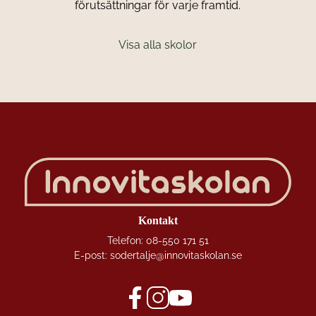
förutsättningar för varje framtid.
Visa alla skolor
Kontakt
Telefon:
08-550 171 51
E-post:
sodertalje@innovitaskolan.se
f
i
y