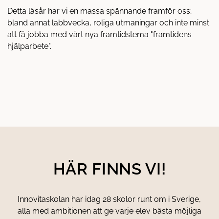
I
Detta läsår har vi en massa spännande framför oss;
N
bland annat labbvecka, roliga utmaningar och inte minst
Y
T
att få jobba med vårt nya framtidstema "framtidens
T
hjälparbete".
F
Ö
N
S
T
E
R
)
HÄR FINNS VI!
Innovitaskolan har idag 28 skolor runt om i Sverige,
alla med ambitionen att ge varje elev bästa möjliga