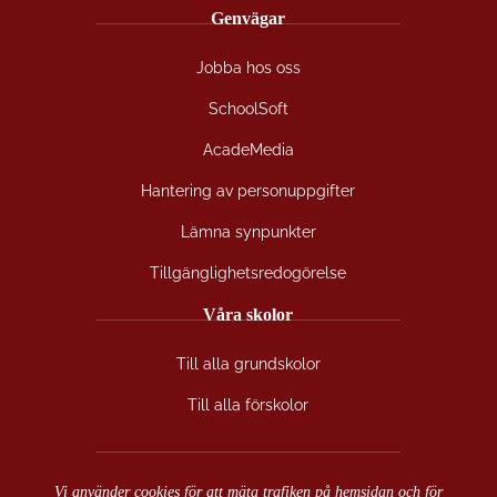
Genvägar
a
n
o
c
s
u
Jobba hos oss
e
t
t
b
a
u
SchoolSoft
o
g
b
o
r
e
AcadeMedia
k
a
(
(
m
ö
Hantering av personuppgifter
ö
(
p
Lämna synpunkter
p
ö
p
p
p
n
Tillgänglighetsredogörelse
n
p
a
a
n
s
Våra skolor
s
a
i
i
s
n
Till alla grundskolor
n
i
y
y
n
t
Till alla förskolor
t
y
t
t
t
f
f
t
ö
ö
f
n
Vi använder cookies för att mäta trafiken på hemsidan och för