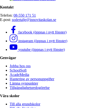
Kontakt
Telefon:
08-550 171 51
E-post:
sodertalje@innovitaskolan.se
facebook (öppnas i nytt fönster)
instagram (öppnas i nytt fönster)
youtube (öppnas i nytt fönster)
Genvägar
Jobba hos oss
SchoolSoft
AcadeMedia
Hantering av personuppgifter
Lämna synpunkter
Tillgänglighetsredogörelse
Våra skolor
Till alla grundskolor