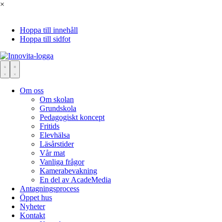
×
Hoppa till innehåll
Hoppa till sidfot
Om oss
Om skolan
Grundskola
Pedagogiskt koncept
Fritids
Elevhälsa
Läsårstider
Vår mat
Vanliga frågor
Kamerabevakning
En del av AcadeMedia
Antagningsprocess
Öppet hus
Nyheter
Kontakt