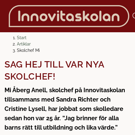
H
H
Start
o
o
Artiklar
p
p
Skolchef Mi
p
p
SÄG HEJ TILL VÅR NYA
a
a
t
t
SKOLCHEF!
i
i
l
l
Mi Åberg Anell, skolchef på Innovitaskolan
l
l
tillsammans med Sandra Richter och
i
s
n
i
Cristine Lysell, har jobbat som skolledare
n
d
sedan hon var 25 år. “Jag brinner för alla
e
f
barns rätt till utbildning och lika värde.”
h
o