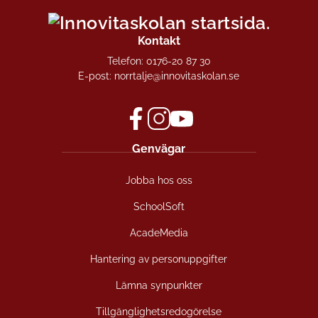
Kontakt
Telefon:
0176-20 87 30
E-post:
norrtalje@innovitaskolan.se
f
i
y
Genvägar
a
n
o
c
s
u
Jobba hos oss
e
t
t
b
a
u
SchoolSoft
o
g
b
o
r
e
AcadeMedia
k
a
(
(
m
ö
Hantering av personuppgifter
ö
(
p
Lämna synpunkter
p
ö
p
p
p
n
Tillgänglighetsredogörelse
n
p
a