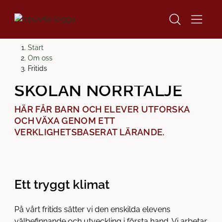
H
H
Start
o
o
Om oss
FRITIDS PÅ INNOVITA­
p
p
Fritids
p
p
SKOLAN NORRTÄLJE
a
a
t
t
HÄR FÅR BARN OCH ELEVER UTFORSKA
i
i
OCH VÄXA GENOM ETT
l
l
VERKLIGHETSBASERAT LÄRANDE.
l
l
i
s
n
i
n
d
Ett tryggt klimat
e
f
h
o
På vårt fritids sätter vi den enskilda elevens
å
t
välbefinnande och utveckling i första hand. Vi arbetar