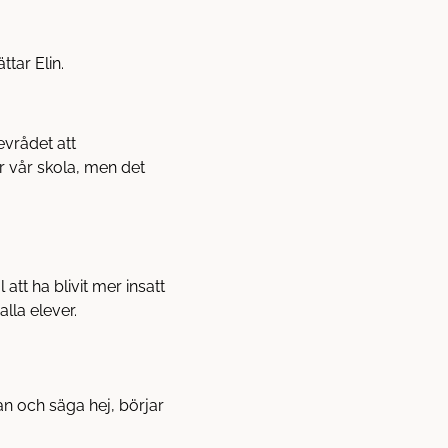
ttar Elin.
evrådet att
r vår skola, men det
att ha blivit mer insatt
lla elever.
ran och säga hej, börjar