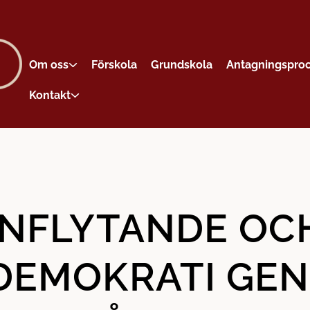
Om oss
Förskola
Grundskola
Antagningspro
Kontakt
INFLYTANDE OC
DEMOKRATI GE