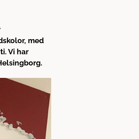
v
dskolor, med
i. Vi har
 Helsingborg.