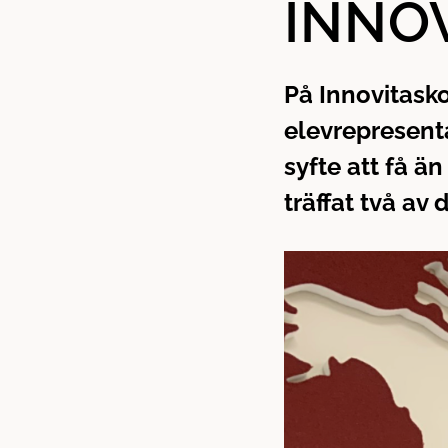
INNO
n
d
e
f
h
o
å
t
På Innovitasko
l
elevrepresent
l
syfte att få ä
träffat två av