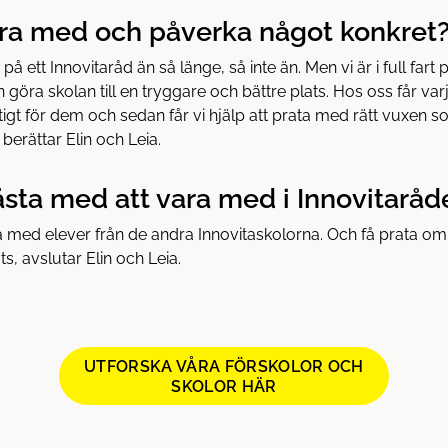
vara med och påverka något konkret
på ett Innovitaråd än så länge, så inte än. Men vi är i full fart 
 göra skolan till en tryggare och bättre plats. Hos oss får var
igt för dem och sedan får vi hjälp att prata med rätt vuxen s
berättar Elin och Leia.
ästa med att vara med i Innovitaråd
ata med elever från de andra Innovitaskolorna. Och få prata om
ats, avslutar Elin och Leia.
UTFORSKA VÅRA FÖRSKOLOR OCH
SKOLOR HÄR