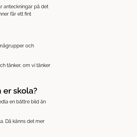
ar anteckningar på det
er får ett fint
 smågrupper och
ch tänker, om vi tänker
 er skola?
dla en bättre bild än
ätta. Då känns det mer