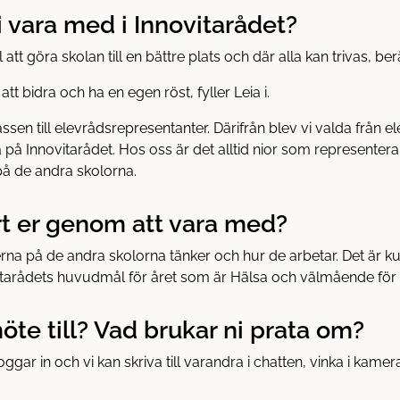
ni vara med i Innovitarådet?
 att göra skolan till en bättre plats och där alla kan trivas, berä
 att bidra och ha en egen röst, fyller Leia i.
assen till elevrådsrepresentanter. Därifrån blev vi valda från el
 på Innovitarådet. Hos oss är det alltid nior som representera
 på de andra skolorna.
ärt er genom att vara med?
rna på de andra skolorna tänker och hur de arbetar. Det är kul 
vitarådets huvudmål för året som är Hälsa och välmående för a
öte till? Vad brukar ni prata om?
oggar in och vi kan skriva till varandra i chatten, vinka i kame