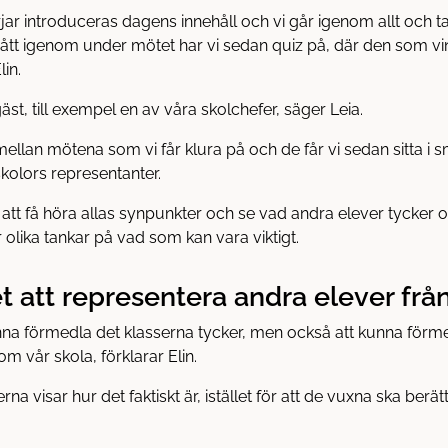
ar introduceras dagens innehåll och vi går igenom allt och t
r gått igenom under mötet har vi sedan quiz på, där den som vinn
lin.
äst, till exempel en av våra skolchefer, säger Leia.
ellan mötena som vi får klura på och de får vi sedan sitta i
kolors representanter.
att få höra allas synpunkter och se vad andra elever tycker o
r olika tankar på vad som kan vara viktigt.
t att representera andra elever från
nna förmedla det klasserna tycker, men också att kunna förme
om vår skola, förklarar Elin.
verna visar hur det faktiskt är, istället för att de vuxna ska ber