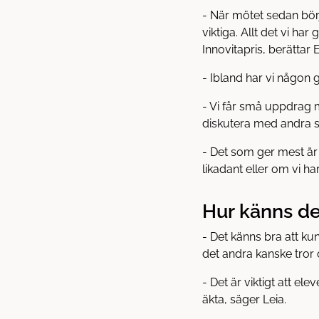
- När mötet sedan börj
viktiga. Allt det vi ha
Innovitapris, berättar E
- Ibland har vi någon g
- Vi får små uppdrag m
diskutera med andra s
- Det som ger mest är 
likadant eller om vi ha
Hur känns de
- Det känns bra att ku
det andra kanske tror 
- Det är viktigt att ele
äkta, säger Leia.