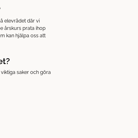
?
på elevrådet där vi
je årskurs prata ihop
om kan hjälpa oss att
et?
 viktiga saker och göra