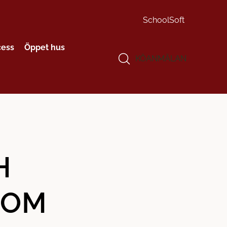
SchoolSoft
cess
Öppet hus
KÖANMÄLAN
H
NOM