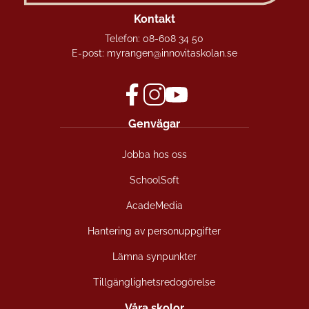
Kontakt
Telefon:
08-608 34 50
E-post:
myrangen@innovitaskolan.se
f
i
y
Genvägar
a
n
o
c
s
u
Jobba hos oss
e
t
t
b
a
u
SchoolSoft
o
g
b
o
r
e
AcadeMedia
k
a
(
(
m
ö
Hantering av personuppgifter
ö
(
p
Lämna synpunkter
p
ö
p
p
p
n
Tillgänglighetsredogörelse
n
p
a
a
n
s
Våra skolor