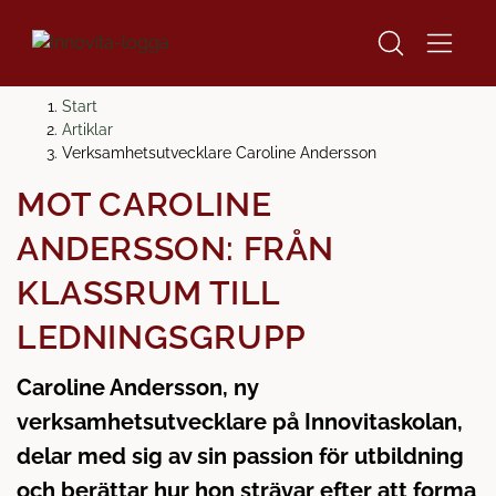
H
H
Start
o
o
Artiklar
p
p
Verksamhetsutvecklare Caroline Andersson
p
p
MÖT CAROLINE
a
a
t
t
ANDERSSON: FRÅN
i
i
l
l
KLASSRUM TILL
l
l
LEDNINGSGRUPP
i
s
n
i
Caroline Andersson, ny
n
d
e
f
verksamhetsutvecklare på Innovitaskolan,
h
o
delar med sig av sin passion för utbildning
å
t
och berättar hur hon strävar efter att forma