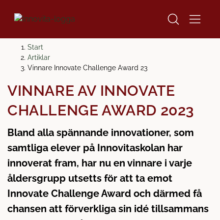
H
H
Start
o
o
Artiklar
p
p
Vinnare Innovate Challenge Award 23
p
p
VINNARE AV INNOVATE
a
a
t
t
CHALLENGE AWARD 2023
i
i
l
l
Bland alla spännande innovationer, som
l
l
samtliga elever på Innovitaskolan har
i
s
n
i
innoverat fram, har nu en vinnare i varje
n
d
åldersgrupp utsetts för att ta emot
e
f
Innovate Challenge Award och därmed få
h
o
chansen att förverkliga sin idé tillsammans
å
t