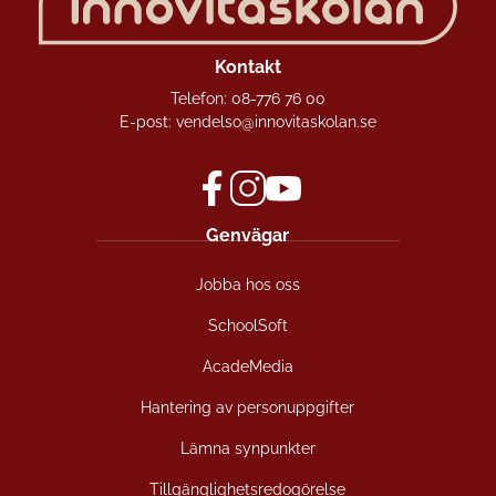
Kontakt
Telefon:
08-776 76 00
E-post:
vendelso@innovitaskolan.se
f
i
y
Genvägar
a
n
o
c
s
u
Jobba hos oss
e
t
t
b
a
u
SchoolSoft
o
g
b
o
r
e
AcadeMedia
k
a
(
(
m
ö
Hantering av personuppgifter
ö
(
p
Lämna synpunkter
p
ö
p
p
p
n
Tillgänglighetsredogörelse
n
p
a