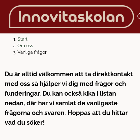
H
H
Start
o
o
Om oss
p
p
Vanliga frågor
VANLIGA FRÅGOR
p
p
a
a
Du är alltid välkommen att ta direktkontakt
t
t
i
i
med oss så hjälper vi dig med frågor och
l
l
funderingar. Du kan också kika i listan
l
l
nedan, där har vi samlat de vanligaste
i
s
n
i
frågorna och svaren. Hoppas att du hittar
n
d
vad du söker!
e
f
h
o