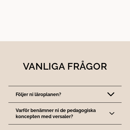
å
t
l
l
VANLIGA FRÅGOR
Följer ni läroplanen?
Varför benämner ni de pedagogiska
koncepten med versaler?