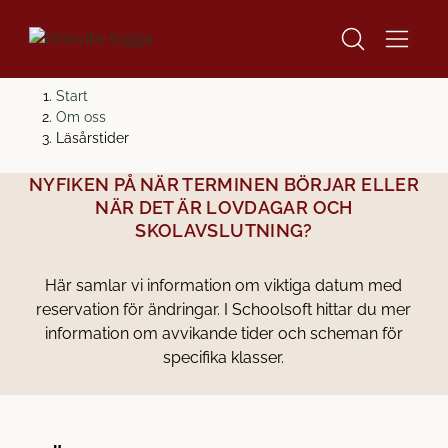
H
H
Start
o
o
Om oss
LÄSÅRSTIDER
p
p
Läsårstider
p
p
NYFIKEN PÅ NÄR TERMINEN BÖRJAR ELLER
a
a
NÄR DET ÄR LOVDAGAR OCH
t
t
SKOLAVSLUTNING?
i
i
l
l
l
l
Här samlar vi information om viktiga datum med
i
s
reservation för ändringar. I Schoolsoft hittar du mer
n
i
information om avvikande tider och scheman för
n
d
specifika klasser.
e
f
h
o
å
t