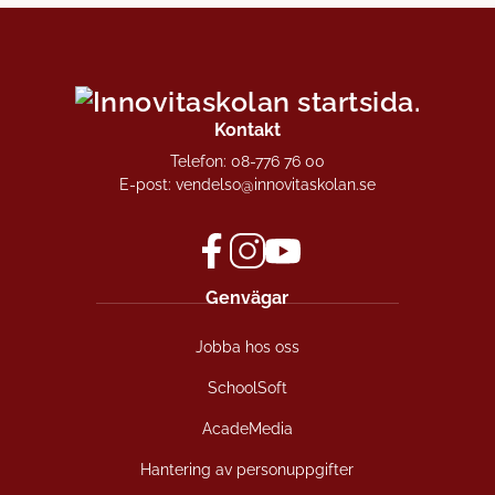
Kontakt
Telefon:
08-776 76 00
E-post:
vendelso@innovitaskolan.se
f
i
y
Genvägar
a
n
o
c
s
u
Jobba hos oss
e
t
t
b
a
u
SchoolSoft
o
g
b
o
r
e
AcadeMedia
k
a
(
(
m
ö
Hantering av personuppgifter
ö
(
p