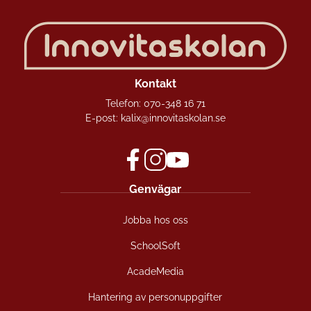
Kontakt
Telefon:
070-348 16 71
E-post:
kalix@innovitaskolan.se
f
i
y
Genvägar
a
n
o
c
s
u
Jobba hos oss
e
t
t
b
a
u
SchoolSoft
o
g
b
o
r
e
AcadeMedia
k
a
(
(
m
ö
Hantering av personuppgifter
ö
(
p