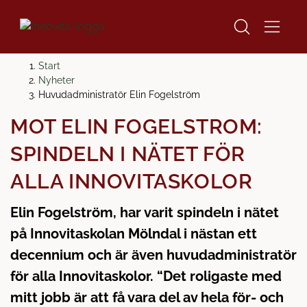
H
H
Start
o
o
Nyheter
p
p
Huvudadministratör Elin Fogelström
p
p
MÖT ELIN FOGELSTRÖM:
a
a
t
t
SPINDELN I NÄTET FÖR
i
i
l
l
ALLA INNOVITASKOLOR
l
l
i
s
Elin Fogelström, har varit spindeln i nätet
n
i
på Innovitaskolan Mölndal i nästan ett
n
d
decennium och är även huvudadministratör
e
f
h
o
för alla Innovitaskolor. “Det roligaste med
å
t
mitt jobb är att få vara del av hela för- och