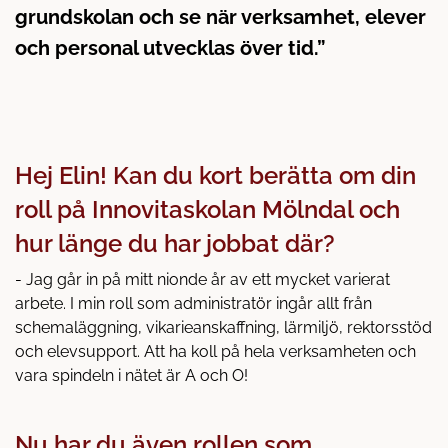
l
grundskolan och se när verksamhet, elever
l
och personal utvecklas över tid.”
Hej Elin! Kan du kort berätta om din
roll på Innovitaskolan Mölndal och
hur länge du har jobbat där?
- Jag går in på mitt nionde år av ett mycket varierat
arbete. I min roll som administratör ingår allt från
schemaläggning, vikarieanskaffning, lärmiljö, rektorsstöd
och elevsupport. Att ha koll på hela verksamheten och
vara spindeln i nätet är A och O!
Nu har du även rollen som