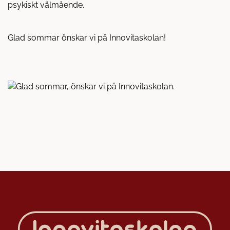
å
t
psykiskt välmående.
l
l
Glad sommar önskar vi på Innovitaskolan!