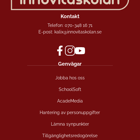
Kontakt
Telefon:
070-348 16 71
E-post:
kalix@innovitaskolan.se
f
i
y
Genvägar
a
n
o
c
s
u
Jobba hos oss
e
t
t
b
a
u
SchoolSoft
o
g
b
o
r
e
AcadeMedia
k
a
(
(
m
ö
Hantering av personuppgifter
ö
(
p
Lämna synpunkter
p
ö
p
p
p
n
Tillgänglighetsredogörelse
n
p
a