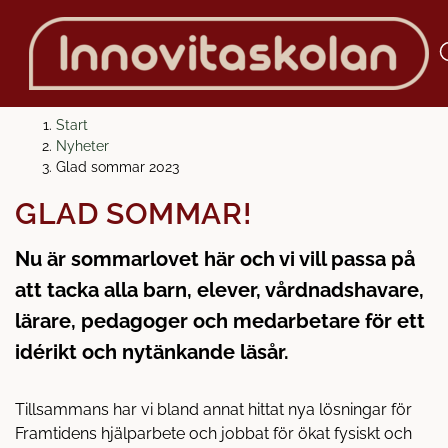
H
H
Start
o
o
Nyheter
p
p
Glad sommar 2023
p
p
GLAD SOMMAR!
a
a
t
t
Nu är sommarlovet här och vi vill passa på
i
i
l
l
att tacka alla barn, elever, vårdnadshavare,
l
l
lärare, pedagoger och medarbetare för ett
i
s
idérikt och nytänkande läsår.
n
i
n
d
e
f
Tillsammans har vi bland annat hittat nya lösningar för
h
o
Framtidens hjälparbete och jobbat för ökat fysiskt och