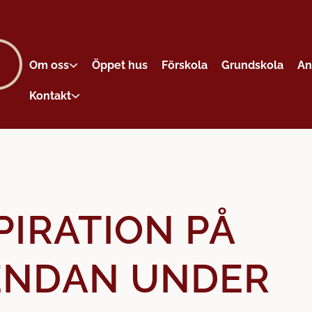
Om oss
Öppet hus
Förskola
Grundskola
An
Kontakt
PIRATION PÅ
ENDAN UNDER