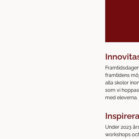
Innovita
Framtidsdagen
framtidens möj
alla skolor ino
som vi hoppas 
med eleverna.
Inspirer
Under 2023 års
workshops och 