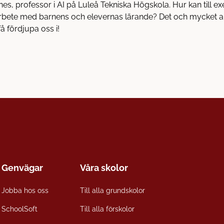
nes, professor i AI på Luleå Tekniska Högskola. Hur kan till e
rbete med barnens och elevernas lärande? Det och mycket an
å fördjupa oss i!
Genvägar
Våra skolor
Jobba hos oss
Till alla grundskolor
SchoolSoft
Till alla förskolor