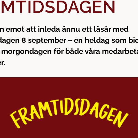
AMTIDSDAGEN
am emot att inleda ännu ett läsår med
agen 8 september – en heldag som bidr
a morgondagen för både våra medarbeta
r.