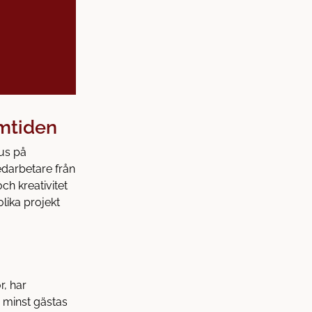
amtiden
us på
edarbetare från
och kreativitet
lika projekt
, har
 minst gästas