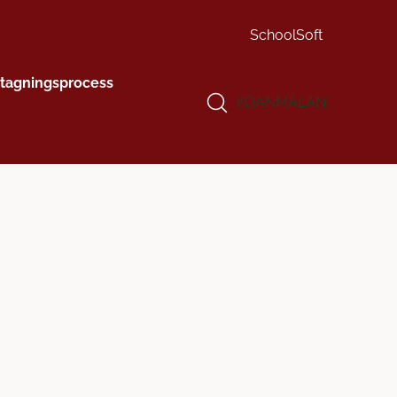
SchoolSoft
tagningsprocess
KÖANMÄLAN