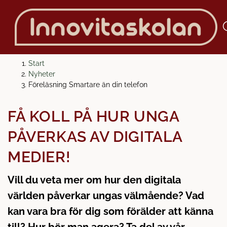
H
H
Start
o
o
Nyheter
p
p
Föreläsning Smartare än din telefon
p
p
a
a
FÅ KOLL PÅ HUR UNGA
t
t
i
i
PÅVERKAS AV DIGITALA
l
l
MEDIER!
l
l
i
s
Vill du veta mer om hur den digitala
n
i
n
d
världen påverkar ungas välmående? Vad
e
f
kan vara bra för dig som förälder att känna
h
o