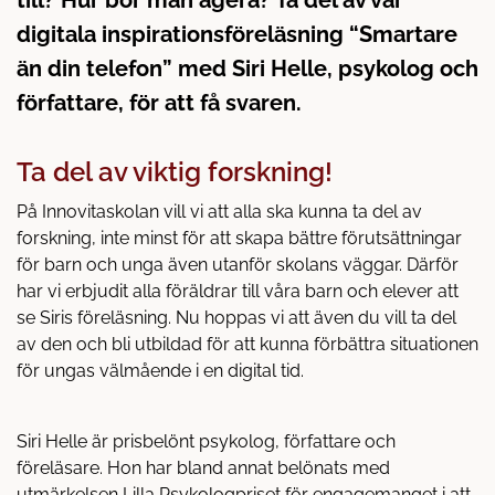
till? Hur bör man agera? Ta del av vår
å
t
digitala inspirationsföreläsning “Smartare
l
l
än din telefon” med Siri Helle, psykolog och
författare, för att få svaren.
Ta del av viktig forskning!
På Innovitaskolan vill vi att alla ska kunna ta del av
forskning, inte minst för att skapa bättre förutsättningar
för barn och unga även utanför skolans väggar. Därför
har vi erbjudit alla föräldrar till våra barn och elever att
se Siris föreläsning. Nu hoppas vi att även du vill ta del
av den och bli utbildad för att kunna förbättra situationen
för ungas välmående i en digital tid.
Siri Helle är prisbelönt psykolog, författare och
föreläsare. Hon har bland annat belönats med
utmärkelsen Lilla Psykologpriset för engagemanget i att