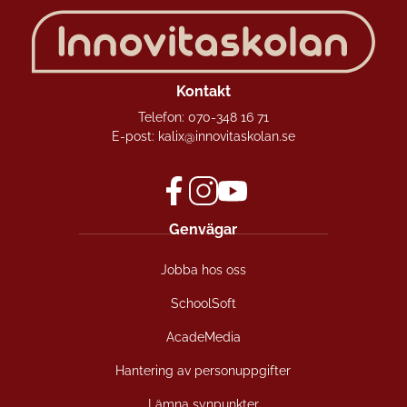
Kontakt
Telefon:
070-348 16 71
E-post:
kalix@innovitaskolan.se
f
i
y
Genvägar
a
n
o
c
s
u
Jobba hos oss
e
t
t
b
a
u
SchoolSoft
o
g
b
o
r
e
AcadeMedia
k
a
(
(
m
ö
Hantering av personuppgifter
ö
(
p
Lämna synpunkter
p
ö
p