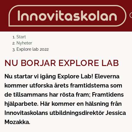
H
H
Start
o
o
Nyheter
p
p
Explore lab 2022
p
p
NU BÖRJAR EXPLORE LAB
a
a
t
t
Nu startar vi igång Explore Lab! Eleverna
i
i
l
l
kommer utforska årets framtidstema som
l
l
de tillsammans har rösta fram; Framtidens
i
s
hjälparbete. Här kommer en hälsning från
n
i
Innovitaskolans utbildningsdirektör Jessica
n
d
e
f
Mozakka.
h
o