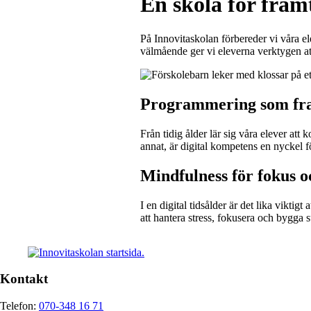
En skola för fra
På Innovitaskolan förbereder vi våra e
välmående ger vi eleverna verktygen att
Programmering som fr
Från tidig ålder lär sig våra elever att
annat, är digital kompetens en nyckel f
Mindfulness för fokus 
I en digital tidsålder är det lika vikt
att hantera stress, fokusera och bygga 
Kontakt
Telefon:
070-348 16 71