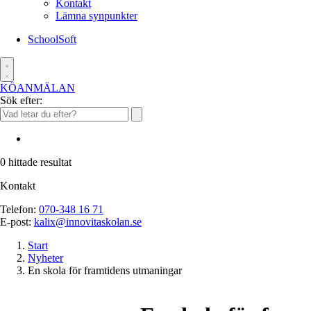
Kontakt
Lämna synpunkter
SchoolSoft
KÖANMÄLAN
Sök efter:
0
hittade resultat
Kontakt
Telefon:
070-348 16 71
E-post:
kalix@innovitaskolan.se
Start
Nyheter
En skola för framtidens utmaningar