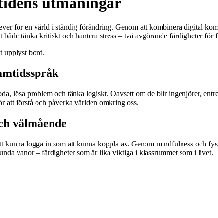
mtidens utmaningar
lever för en värld i ständig förändring. Genom att kombinera digital k
 både tänka kritiskt och hantera stress – två avgörande färdigheter för 
amtidsspråk
 koda, lösa problem och tänka logiskt. Oavsett om de blir ingenjörer, entre
ör att förstå och påverka världen omkring oss.
och välmående
igt att kunna logga in som att kunna koppla av. Genom mindfulness och fy
sunda vanor – färdigheter som är lika viktiga i klassrummet som i livet.