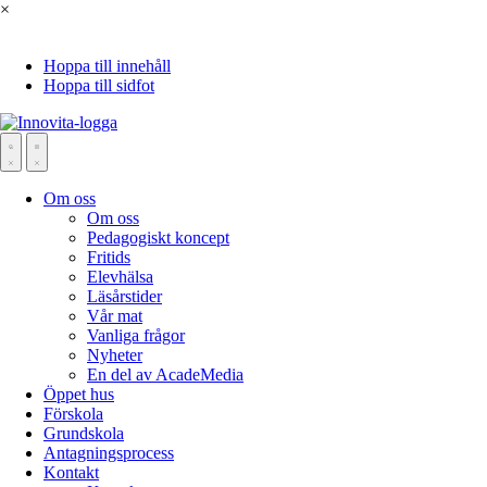
×
Hoppa till innehåll
Hoppa till sidfot
Om oss
Om oss
Pedagogiskt koncept
Fritids
Elevhälsa
Läsårstider
Vår mat
Vanliga frågor
Nyheter
En del av AcadeMedia
Öppet hus
Förskola
Grundskola
Antagningsprocess
Kontakt