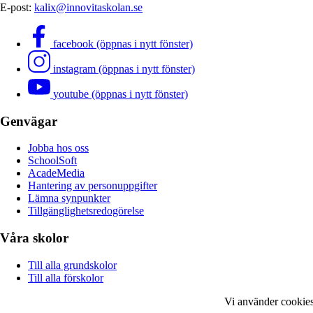
E-post:
kalix@innovitaskolan.se
facebook (öppnas i nytt fönster)
instagram (öppnas i nytt fönster)
youtube (öppnas i nytt fönster)
Genvägar
Jobba hos oss
SchoolSoft
AcadeMedia
Hantering av personuppgifter
Lämna synpunkter
Tillgänglighetsredogörelse
Våra skolor
Till alla grundskolor
Till alla förskolor
Vi använder cookies 