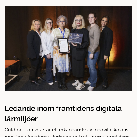
å
t
l
l
Ledande inom framtidens digitala
lärmiljöer
Guldtrappan 2024 är ett erkännande av Innovitaskolans