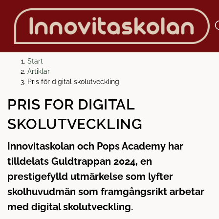
H
H
Start
o
o
Artiklar
p
p
Pris för digital skolutveckling
p
p
PRIS FÖR DIGITAL
a
a
t
t
SKOLUTVECKLING
i
i
l
l
Innovitaskolan och Pops Academy har
l
l
tilldelats Guldtrappan 2024, en
i
s
n
i
prestigefylld utmärkelse som lyfter
n
d
skolhuvudmän som framgångsrikt arbetar
e
f
med digital skolutveckling.
h
o