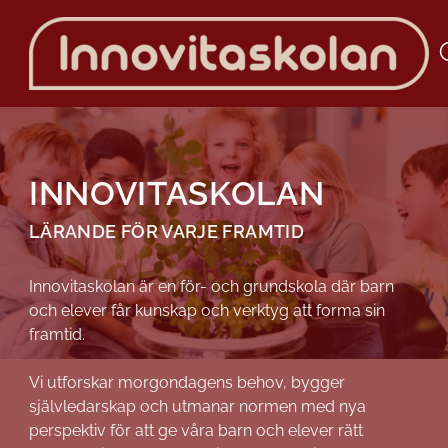
H
H
o
o
p
p
INNOVITASKOLAN
p
p
a
a
LÄRANDE FÖR VARJE FRAMTID
t
t
i
i
l
l
Innovitaskolan är en för- och grundskola där
barn
l
l
och elever får kunskap och verktyg att forma sin
i
s
framtid.
n
i
n
d
Vi
utforskar morgondagens behov, bygger
e
f
självledarskap och utmanar normen med nya
h
o
perspektiv
för att ge våra barn och elever rätt