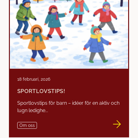
18 februari, 2026
SPORTLOVSTIPS!
Sportlovstips för barn – idéer för en aktiv och
lugn ledighe...
Om oss