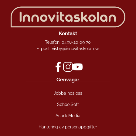
Kontakt
Telefon:
0498-20 09 70
E-post:
visby@innovitaskolan.se
f
i
y
Genvägar
a
n
o
c
s
u
Jobba hos oss
e
t
t
b
a
u
SchoolSoft
o
g
b
o
r
e
AcadeMedia
k
a
(
(
m
ö
Hantering av personuppgifter
ö
(
p