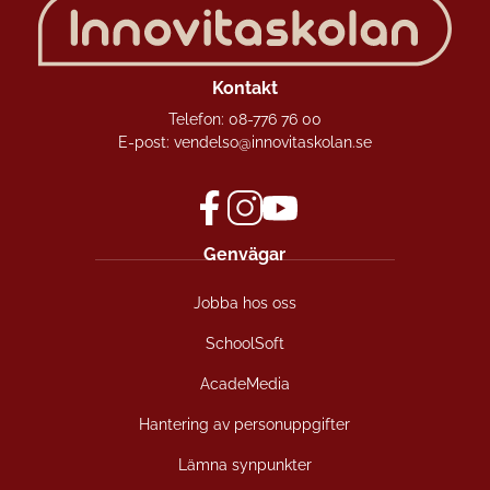
Kontakt
Telefon:
08-776 76 00
E-post:
vendelso@innovitaskolan.se
f
i
y
Genvägar
a
n
o
c
s
u
Jobba hos oss
e
t
t
b
a
u
SchoolSoft
o
g
b
o
r
e
AcadeMedia
k
a
(
(
m
ö
Hantering av personuppgifter
ö
(
p
Lämna synpunkter
p
ö
p
p
p
n