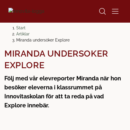
H
H
Start
o
o
Artiklar
p
p
Miranda undersöker Explore
p
p
MIRANDA UNDERSÖKER
a
a
t
t
EXPLORE
i
i
l
l
Följ med vår elevreporter Miranda när hon
l
l
besöker eleverna i klassrummet på
i
s
n
i
Innovitaskolan för att ta reda på vad
n
d
Explore innebär.
e
f
h
o
å
t