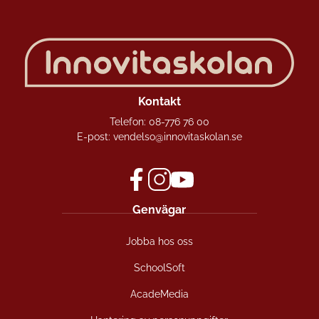
Kontakt
Telefon:
08-776 76 00
E-post:
vendelso@innovitaskolan.se
f
i
y
Genvägar
a
n
o
c
s
u
Jobba hos oss
e
t
t
b
a
u
SchoolSoft
o
g
b
o
r
e
AcadeMedia
k
a
(
(
m
ö