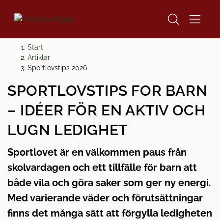
H
H
Start
o
o
Artiklar
p
p
Sportlovstips 2026
p
p
SPORTLOVSTIPS FÖR BARN
a
a
t
t
– IDÉER FÖR EN AKTIV OCH
i
i
l
l
LUGN LEDIGHET
l
l
i
s
Sportlovet är en välkommen paus från
n
i
skolvardagen och ett tillfälle för barn att
n
d
både vila och göra saker som ger ny energi.
e
f
h
o
Med varierande väder och förutsättningar
å
t
finns det många sätt att förgylla ledigheten