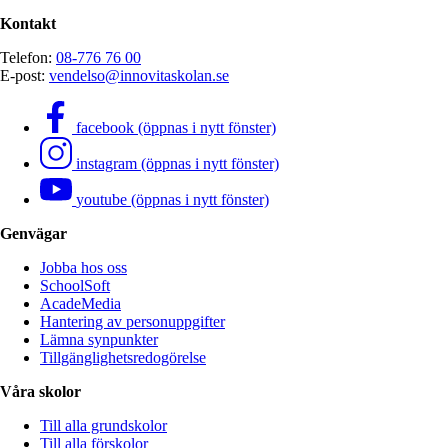
Kontakt
Telefon:
08-776 76 00
E-post:
vendelso@innovitaskolan.se
facebook (öppnas i nytt fönster)
instagram (öppnas i nytt fönster)
youtube (öppnas i nytt fönster)
Genvägar
Jobba hos oss
SchoolSoft
AcadeMedia
Hantering av personuppgifter
Lämna synpunkter
Tillgänglighetsredogörelse
Våra skolor
Till alla grundskolor
Till alla förskolor