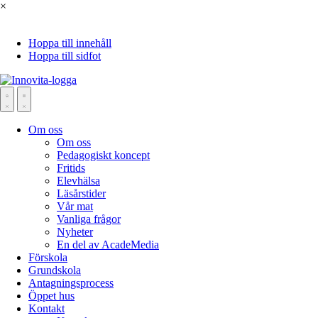
×
Hoppa till innehåll
Hoppa till sidfot
Om oss
Om oss
Pedagogiskt koncept
Fritids
Elevhälsa
Läsårstider
Vår mat
Vanliga frågor
Nyheter
En del av AcadeMedia
Förskola
Grundskola
Antagningsprocess
Öppet hus
Kontakt