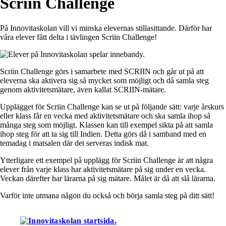
Scriin Challenge
På Innovitaskolan vill vi minska elevernas stillasittande. Därför har
våra elever fått delta i tävlingen Scriin Challenge!
Scriin Challenge görs i samarbete med SCRIIN och går ut på att
eleverna ska aktivera sig så mycket som möjligt och då samla steg
genom aktivitetsmätare, även kallat SCRIIN-mätare.
Upplägget för Scriin Challenge kan se ut på följande sätt: varje årskurs
eller klass får en vecka med aktivitetsmätare och ska samla ihop så
många steg som möjligt. Klassen kan till exempel sikta på att samla
ihop steg för att ta sig till Indien. Detta görs då i samband med en
temadag i matsalen där det serveras indisk mat.
Ytterligare ett exempel på upplägg för Scriin Challenge är att några
elever från varje klass har aktivitetsmätare på sig under en vecka.
Veckan därefter har lärarna på sig mätare. Målet är då att slå lärarna.
Varför inte utmana någon du också och börja samla steg på ditt sätt!