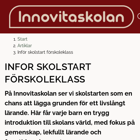
H
H
Start
o
o
Artiklar
p
p
Inför skolstart förskoleklass
p
p
INFÖR SKOLSTART
a
a
t
t
FÖRSKOLEKLASS
i
i
l
l
På Innovitaskolan ser vi skolstarten som en
l
l
chans att lägga grunden för ett livslångt
i
s
n
i
lärande. Här får varje barn en trygg
n
d
introduktion till skolans värld, med fokus på
e
f
gemenskap, lekfullt lärande och
h
o