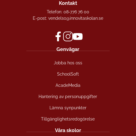
Kontakt
Telefon:
08-776 76 00
E-post:
vendelso@innovitaskolan.se
f
i
y
Genvägar
a
n
o
c
s
u
Jobba hos oss
e
t
t
b
a
u
SchoolSoft
o
g
b
o
r
e
AcadeMedia
k
a
(
(
m
ö
Hantering av personuppgifter
ö
(
p
Lämna synpunkter
p
ö
p
p
p
n
Tillgänglighetsredogörelse
n
p
a
a
n
s
Våra skolor
s
a
i