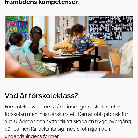
framtidens kompetenser.
å
t
l
l
Vad är förskoleklass?
Förskoleklass är första året inom grundskolan, efter
förskolan men innan årskurs ett. Den är obligatorisk för
alla 6-åringar och syftar till att skapa en trygg övergång
där barnen får bekanta sig med skolmiljön och
undervisningens former.