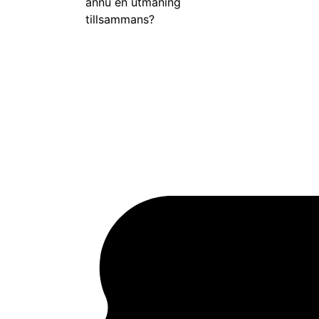
ännu en utmaning
tillsammans?