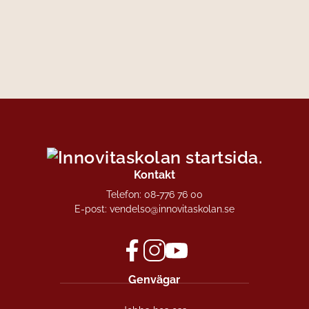
Kontakt
Telefon:
08-776 76 00
E-post:
vendelso@innovitaskolan.se
f
i
y
Genvägar
a
n
o
c
s
u