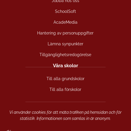
Jobba hos oss
e
t
t
b
a
u
SchoolSoft
o
g
b
o
r
e
AcadeMedia
k
a
(
(
m
ö
Hantering av personuppgifter
ö
(
p
Lämna synpunkter
p
ö
p
p
p
n
Tillgänglighetsredogörelse
n
p
a
a
n
s
Våra skolor
s
a
i
i
s
n
Till alla grundskolor
n
i
y
y
n
t
Till alla förskolor
t
y
t
t
t
f
f
t
ö
ö
f
n
Vi använder cookies för att mäta trafiken på hemsidan och för
n
ö
s
statistik. Informationen som samlas in är anonym.
s
n
t
t
s
e