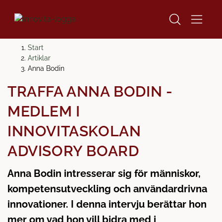
H
H
Start
o
o
Artiklar
p
p
Anna Bodin
p
p
TRÄFFA ANNA BODIN -
a
a
t
t
MEDLEM I
i
i
l
l
INNOVITASKOLAN
l
l
ADVISORY BOARD
i
s
n
i
Anna Bodin intresserar sig för människor,
n
d
e
f
kompetensutveckling och användardrivna
h
o
innovationer. I denna intervju berättar hon
å
t
mer om vad hon vill bidra med i