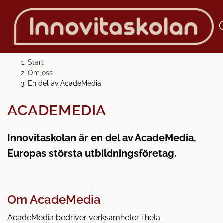
H
H
Start
o
o
Om oss
p
p
En del av AcadeMedia
VI ÄR EN DEL AV
p
p
a
a
ACADEMEDIA
t
t
i
i
Innovitaskolan är en del av AcadeMedia,
l
l
Europas största utbildningsföretag.
l
l
i
s
n
i
n
d
Om AcadeMedia
e
f
h
o
AcadeMedia bedriver verksamheter i hela