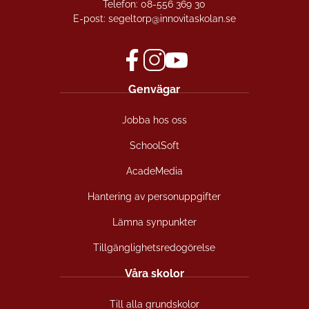
Telefon:
08-556 369 30
E-post:
segeltorp@innovitaskolan.se
f
i
y
Genvägar
a
n
o
c
s
u
Jobba hos oss
e
t
t
b
a
u
SchoolSoft
o
g
b
o
r
e
AcadeMedia
k
a
(
(
m
ö
Hantering av personuppgifter
ö
(
p
Lämna synpunkter
p
ö
p
p
p
n
Tillgänglighetsredogörelse
n
p
a
a
n
s
Våra skolor
s
a
i
i
s
n
Till alla grundskolor