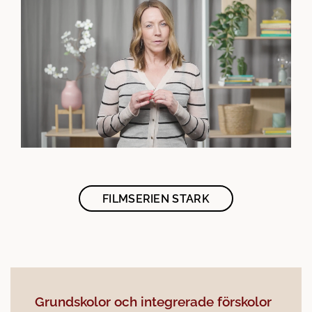
s
i
n
y
t
t
f
ö
n
s
t
e
FILMSERIEN STARK
r
)
Grundskolor och integrerade förskolor