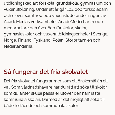
å
t
utbildningskedjan: förskola, grundskola, gymnasium och
l
vuxenutbildning. Under ett år går 104 000 förskolebarn
l
och elever samt 100 000 vuxenstuderande i någon av
AcadeMedias verksamheter. AcadeMedia har 21 000
medarbetare och över 800 förskolor, skolor,
gymnasieskolor och vuxenutbildningsenheter i Sverige,
Norge, Finland, Tyskland, Polen, Storbritannien och
Nederländerna.
Så fungerar det fria skolvalet
Det fria skolvalet fungerar mer som ett önskemål än ett
val. Som vårdnadshavare har du rätt att söka till skolor
som du anser skulle passa er utöver den närmaste
kommunala skolan. Därmed är det möjligt att söka till
både fristående och kommunala skolor.