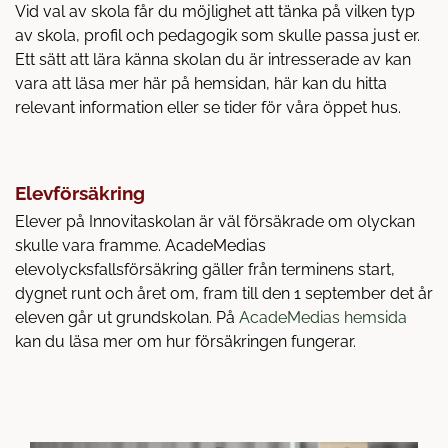
Vid val av skola får du möjlighet att tänka på vilken typ
av skola, profil och pedagogik som skulle passa just er.
Ett sätt att lära känna skolan du är intresserade av kan
vara att läsa mer här på hemsidan, här kan du hitta
relevant information eller se tider för våra öppet hus.
Elevförsäkring
Elever på Innovitaskolan är väl försäkrade om olyckan
skulle vara framme. AcadeMedias
elevolycksfallsförsäkring gäller från terminens start,
dygnet runt och året om, fram till den 1 september det år
(
eleven går ut grundskolan. På
AcadeMedias hemsida
ö
kan du läsa mer om hur försäkringen fungerar.
p
p
n
a