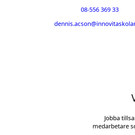
08-556 369 33
dennis.acson@innovitaskola
Jobba till
medarbetare so