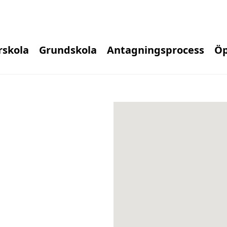
rskola
Grundskola
Antagningsprocess
Öp