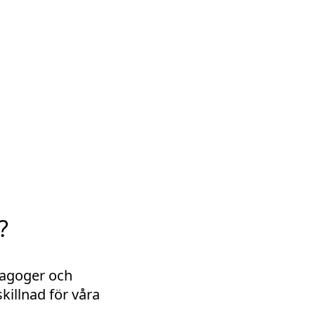
?
dagoger och
illnad för våra