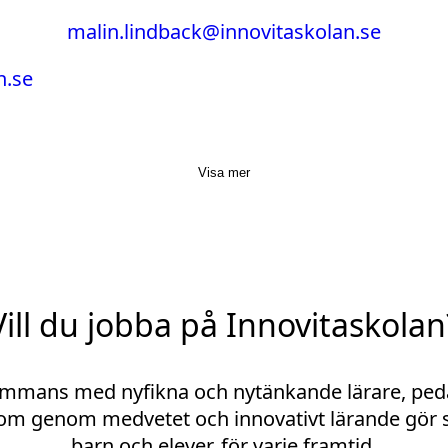
malin.lindback@innovitaskolan.se
n.se
Visa mer
Vill du jobba på Innovitaskolan
sammans med nyfikna och nytänkande lärare, pe
m genom medvetet och innovativt lärande gör sk
barn och elever, för varje framtid.