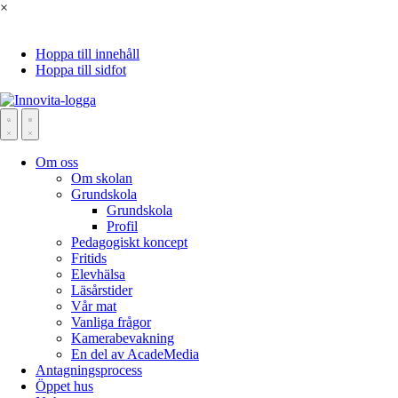
×
Hoppa till innehåll
Hoppa till sidfot
Om oss
Om skolan
Grundskola
Grundskola
Profil
Pedagogiskt koncept
Fritids
Elevhälsa
Läsårstider
Vår mat
Vanliga frågor
Kamerabevakning
En del av AcadeMedia
Antagningsprocess
Öppet hus