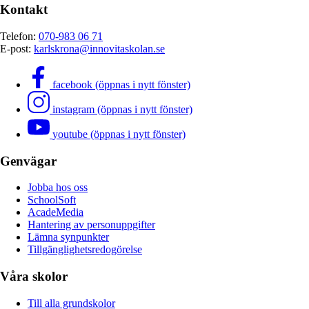
Kontakt
Telefon:
070-983 06 71
E-post:
karlskrona@innovitaskolan.se
facebook (öppnas i nytt fönster)
instagram (öppnas i nytt fönster)
youtube (öppnas i nytt fönster)
Genvägar
Jobba hos oss
SchoolSoft
AcadeMedia
Hantering av personuppgifter
Lämna synpunkter
Tillgänglighetsredogörelse
Våra skolor
Till alla grundskolor