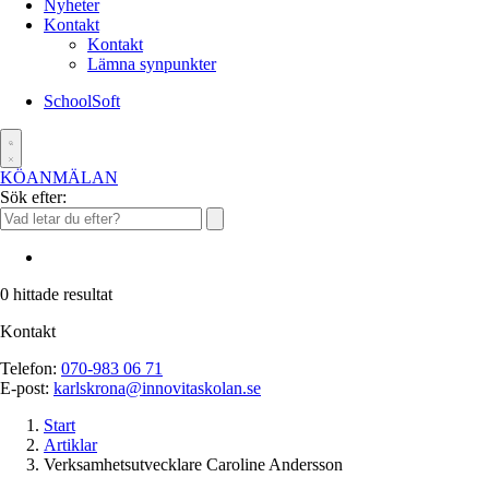
Nyheter
Kontakt
Kontakt
Lämna synpunkter
SchoolSoft
KÖANMÄLAN
Sök efter:
0
hittade resultat
Kontakt
Telefon:
070-983 06 71
E-post:
karlskrona@innovitaskolan.se
Start
Artiklar
Verksamhetsutvecklare Caroline Andersson