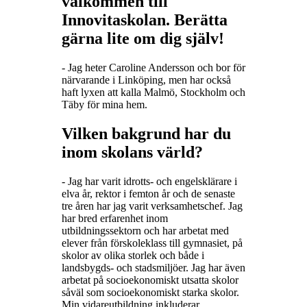
välkommen till
Innovitaskolan. Berätta
gärna lite om dig själv!
- Jag heter Caroline Andersson och bor för
närvarande i Linköping, men har också
haft lyxen att kalla Malmö, Stockholm och
Täby för mina hem.
Vilken bakgrund har du
inom skolans värld?
- Jag har varit idrotts- och engelsklärare i
elva år, rektor i femton år och de senaste
tre åren har jag varit verksamhetschef. Jag
har bred erfarenhet inom
utbildningssektorn och har arbetat med
elever från förskoleklass till gymnasiet, på
skolor av olika storlek och både i
landsbygds- och stadsmiljöer. Jag har även
arbetat på socioekonomiskt utsatta skolor
såväl som socioekonomiskt starka skolor.
Min vidareutbildning inkluderar