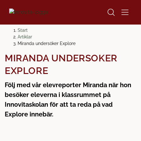
H
H
Start
o
o
Artiklar
p
p
Miranda undersöker Explore
p
p
MIRANDA UNDERSÖKER
a
a
t
t
EXPLORE
i
i
l
l
Följ med vår elevreporter Miranda när hon
l
l
besöker eleverna i klassrummet på
i
s
n
i
Innovitaskolan för att ta reda på vad
n
d
Explore innebär.
e
f
h
o
å
t