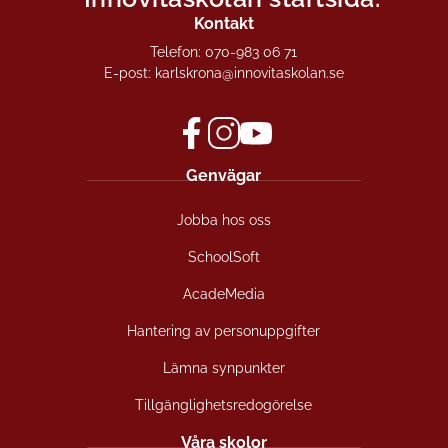
Kontakt
Telefon:
070-983 06 71
E-post:
karlskrona@innovitaskolan.se
f
i
y
Genvägar
a
n
o
c
s
u
Jobba hos oss
e
t
t
b
a
u
SchoolSoft
o
g
b
o
r
e
AcadeMedia
k
a
(
(
m
ö
Hantering av personuppgifter
ö
(
p
Lämna synpunkter
p
ö
p
p
p
n
Tillgänglighetsredogörelse
n
p
a
a
n
s
Våra skolor