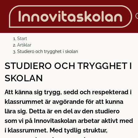
H
H
Start
o
o
Artiklar
p
p
Studiero och trygghet i skolan
p
p
STUDIERO OCH TRYGGHET I
a
a
t
t
SKOLAN
i
i
l
l
Att känna sig trygg, sedd och respekterad i
l
l
klassrummet är avgörande för att kunna
i
s
n
i
lära sig. Detta är en del av den studiero
n
d
som vi på Innovitaskolan arbetar aktivt med
e
f
i klassrummet. Med tydlig struktur,
h
o