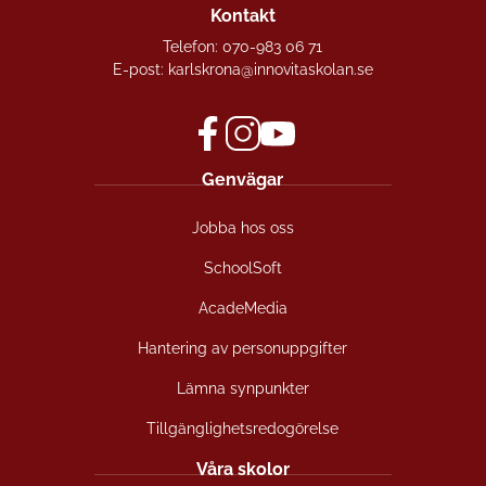
Kontakt
Telefon:
070-983 06 71
E-post:
karlskrona@innovitaskolan.se
f
i
y
Genvägar
a
n
o
c
s
u
Jobba hos oss
e
t
t
b
a
u
SchoolSoft
o
g
b
o
r
e
AcadeMedia
k
a
(
(
m
ö
Hantering av personuppgifter
ö
(
p
Lämna synpunkter
p
ö
p
p
p
n
Tillgänglighetsredogörelse
n
p
a
a
n
s
Våra skolor
s
a
i