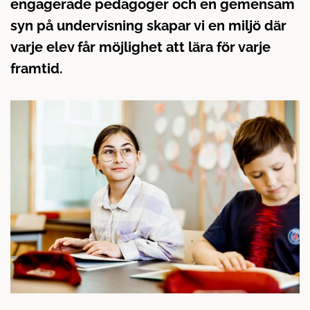
engagerade pedagoger och en gemensam
å
t
l
syn på undervisning skapar vi en miljö där
l
varje elev får möjlighet att lära för varje
framtid.