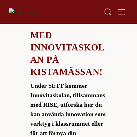
H
H
Start
o
o
Artiklar
p
p
SETT
WORKSHOPPA
p
p
a
a
MED
t
t
INNOVITASKOL
i
i
l
l
AN PÅ
l
l
i
s
KISTAMÄSSAN!
n
i
n
d
Under SETT kommer
e
f
Innovitaskolan, tillsammans
h
o
med RISE, utforska hur du
å
t
l
kan använda innovation som
l
verktyg i klassrummet eller
för att förnya din