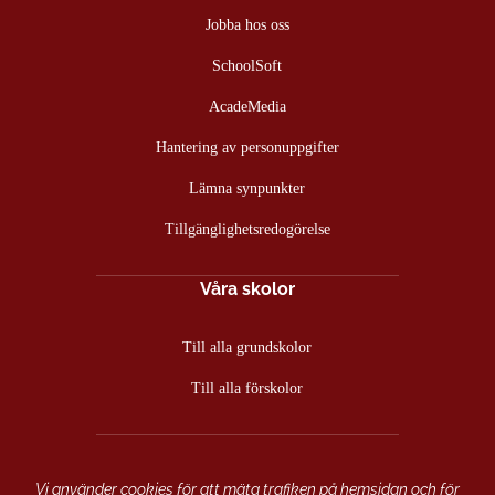
fönster)
fönster)
fönster)
Jobba hos oss
SchoolSoft
AcadeMedia
Hantering av personuppgifter
Lämna synpunkter
Tillgänglighetsredogörelse
Våra skolor
Till alla grundskolor
Till alla förskolor
Vi använder cookies för att mäta trafiken på hemsidan och för