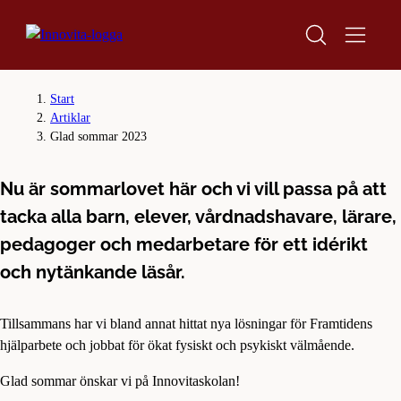
×
Start
Artiklar
Hoppa
Hoppa
Glad sommar 2023
GLAD SOMMAR!
till
till
innehåll
sidfot
Nu är sommarlovet här och vi vill passa på att
tacka alla barn, elever, vårdnadshavare, lärare,
pedagoger och medarbetare för ett idérikt
och nytänkande läsår.
Tillsammans har vi bland annat hittat nya lösningar för Framtidens
hjälparbete och jobbat för ökat fysiskt och psykiskt välmående.
Glad sommar önskar vi på Innovitaskolan!