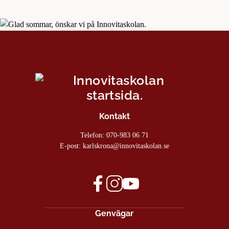
Kontakt
Telefon:
070-983 06 71
E-post:
karlskrona@innovitaskolan.se
facebook
instagram
youtube
(öppnas
(öppnas
(öppnas
Genvägar
i
i
i
nytt
nytt
nytt