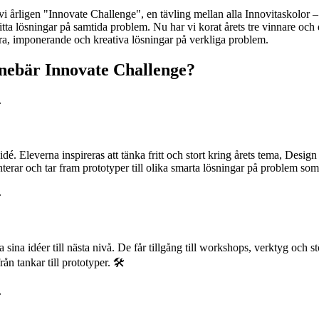
i årligen "Innovate Challenge", en tävling mellan alla Innovitaskolor –
itta lösningar på samtida problem. Nu har vi korat årets tre vinnare och d
ra, imponerande och kreativa lösningar på verkliga problem.
nnebär Innovate Challenge?
dé. Eleverna inspireras att tänka fritt och stort kring årets tema, Design
erar och tar fram prototyper till olika smarta lösningar på problem som 
a sina idéer till nästa nivå. De får tillgång till workshops, verktyg och 
rån tankar till prototyper. 🛠️