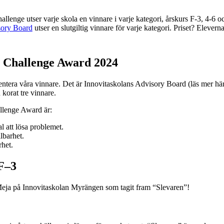
hallenge utser varje skola en vinnare i varje kategori, årskurs F-3, 4-6 
sory Board
utser en slutgiltig vinnare för varje kategori. Priset? Eleverna
e Challenge Award 2024
sentera våra vinnare. Det är Innovitaskolans Advisory Board (läs mer hä
n korat tre vinnare.
allenge Award är:
l att lösa problemet.
lbarhet.
rhet.
 F–3
h Meja på Innovitaskolan Myrängen som tagit fram “Slevaren”!