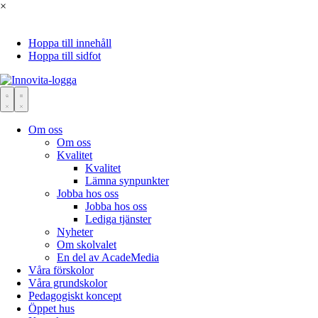
×
Hoppa till innehåll
Hoppa till sidfot
Om oss
Om oss
Kvalitet
Kvalitet
Lämna synpunkter
Jobba hos oss
Jobba hos oss
Lediga tjänster
Nyheter
Om skolvalet
En del av AcadeMedia
Våra förskolor
Våra grundskolor
Pedagogiskt koncept
Öppet hus