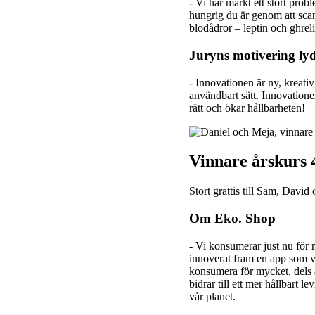
- Vi har märkt ett stort prob
hungrig du är genom att sca
blodådror – leptin och ghrel
Juryns motivering ly
- Innovationen är ny, kreati
användbart sätt. Innovationen
rätt och ökar hållbarheten!
Vinnare årskurs 
Stort grattis till Sam, Davi
Om Eko. Shop
- Vi konsumerar just nu för m
innoverat fram en app som vi
konsumera för mycket, dels 
bidrar till ett mer hållbart
vår planet.