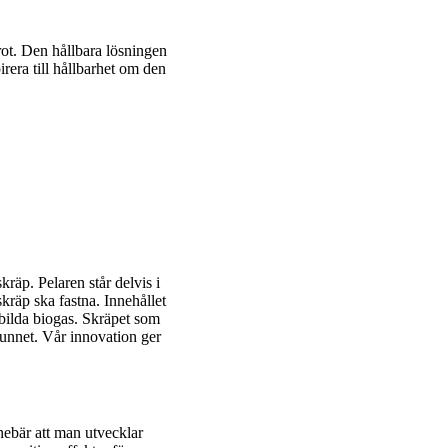
ot. Den hållbara lösningen
irera till hållbarhet om den
räp. Pelaren står delvis i
kräp ska fastna. Innehållet
h bilda biogas. Skräpet som
rvunnet. Vår innovation ger
nebär att man utvecklar