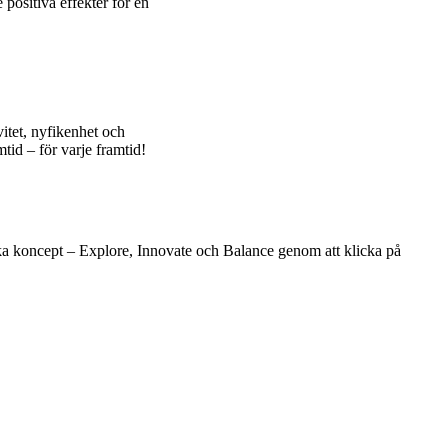
positiva effekter för en
vitet, nyfikenhet och
tid – för varje framtid!
a koncept – Explore, Innovate och Balance genom att klicka på