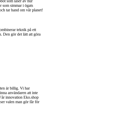
obot som läser av hur
er som simmar i ögats
och tar hand om vår planet!
ombinerar teknik på ett
. Den gör det lätt att göra
en är billig. Vi har
inna användaren att inte
 Vår innovation Eko.shop
ser valen man gör får för