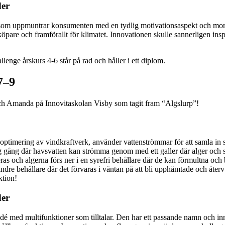
der
 som uppmuntrar konsumenten med en tydlig motivationsaspekt och mor
 köpare och framförallt för klimatet. Innovationen skulle sannerligen insp
7–9
ra och Amanda på Innovitaskolan Visby som tagit fram “Algslurp”!
optimering av vindkraftverk, använder vattenströmmar för att samla in sk
ig gång där havsvatten kan strömma genom med ett galler där alger och s
teras och algerna förs ner i en syrefri behållare där de kan förmultna oc
n mindre behållare där det förvaras i väntan på att bli upphämtade och åte
ktion!
der
dé med multifunktioner som tilltalar. Den har ett passande namn och in