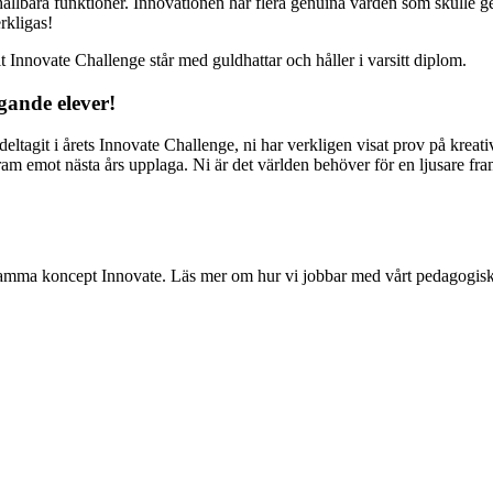
llbara funktioner. Innovationen har flera genuina värden som skulle ge 
rkligas!
gande elever!
 deltagit i årets Innovate Challenge, ni har verkligen visat prov på kreati
ram emot nästa års upplaga. Ni är det världen behöver för en ljusare fram
samma koncept Innovate. Läs mer om hur vi jobbar med vårt pedagogisk