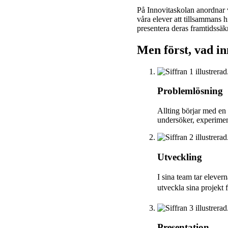
På Innovitaskolan anordnar v
våra elever att tillsammans h
presentera deras framtidssäk
Men först, vad i
Problemlösning
Allting börjar med en i
undersöker, experiment
Utveckling
I sina team tar elevern
utveckla sina projekt f
Presentation