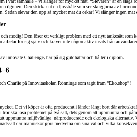
lem i vårt samhälle – vi slänger för mycket mat. “Slevaren” är en slags r
nna ögonen. Den skickar ut en ljusstråle som ser skuggorna av hormon
in. Sedan slevar den upp så mycket mat du orkar! Vi slänger ingen mat 
der
v och modig! Den löser ett verkligt problem med ett nytt tankesätt som k
 arbetar för sig själv och kräver inte någon aktiv insats från användaren
4–6
d och Charlie på Innovitaskolan Rönninge som tagit fram “Eko.shop”!
ycket. Det vi köper är ofta producerat i länder långt bort där arbetskraft
 tror ska lösa problemet på två sätt, dels genom att uppmuntra och påm
att uppmuntra miljövänliga, närproducerade och ekologiska alternativ.
 levnadssätt där människor görs medvetna om sina val och vilka konsekven