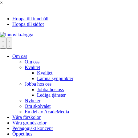
×
Hoppa till innehåll
Hoppa till sidfot
Om oss
Om oss
Kvalitet
Kvalitet
Lämna synpunkter
Jobba hos oss
Jobba hos oss
Lediga tjänster
Nyheter
Om skolvalet
En del av AcadeMedia
Våra förskolor
Våra grundskolor
Pedagogiskt koncept
Öppet hus