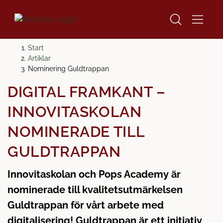
H
H
Start
o
o
Artiklar
p
p
Nominering Guldtrappan
p
p
DIGITAL FRAMKANT –
a
a
t
t
INNOVITASKOLAN
i
i
l
l
NOMINERADE TILL
l
l
GULDTRAPPAN
i
s
n
i
Innovitaskolan och Pops Academy är
n
d
e
f
nominerade till kvalitetsutmärkelsen
h
o
Guldtrappan för vårt arbete med
å
t
digitalisering! Guldtrappan är ett initiativ